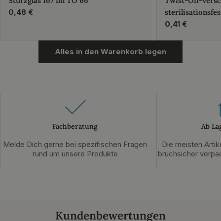
Sturzglas 167 ml TO 66
Twist-Off-Vers
Regulärer
0,48 €
sterilisationsfes
Preis
Regulärer
0,41 €
Preis
Alles in den Warenkorb legen
Fachberatung
Ab La
Melde Dich gerne bei spezifischen Fragen
Die meisten Artik
rund um unsere Produkte
bruchsicher verpac
Kundenbewertungen