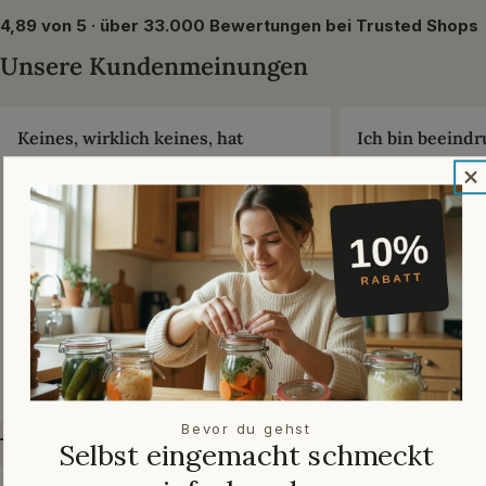
4,89 von 5 · über 33.000 Bewertungen bei Trusted Shops
Unsere Kundenmeinungen
Keines, wirklich keines, hat
Ich bin beeindr
Schaden genommen
Armin D. · Trusted
✓ Verifizierter Kau
Trusted Shops · März 2026
✓ Verifizierter Kauf
„Besonders beein
mich die gesamte
„Ich habe Vorratsgläser mit
Hier kann man de
Bügelverschluss bestellt. Es waren
diese Firma offen
über 30 Gläser. Es ist alles einfach so
langjährige Erfah
gut verpackt gewesen, dass keines,
Chapeau“
wirklich keines, Schaden genommen
hat.“
Bevor du gehst
Selbst eingemacht schmeckt