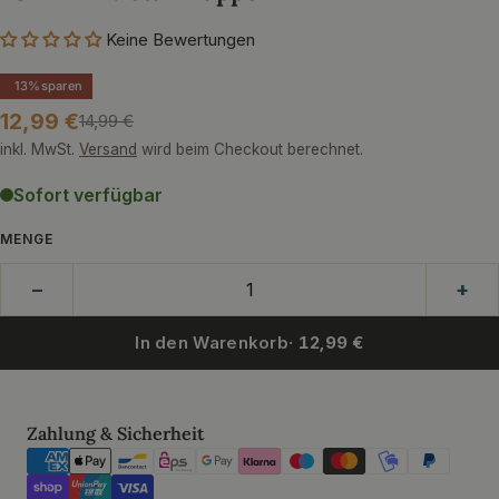
Keine Bewertungen
13%
sparen
12,99 €
14,99 €
Verkaufspreis
Regulärer
Preis
inkl. MwSt.
Versand
wird beim Checkout berechnet.
Sofort verfügbar
MENGE
−
+
In den Warenkorb
· 12,99 €
Zahlungsmethoden
Zahlung & Sicherheit