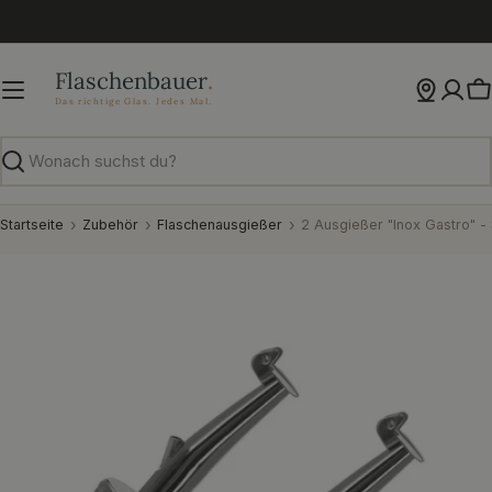
Zum
Inhalt
springen
W
Suchen
Startseite
Zubehör
Flaschenausgießer