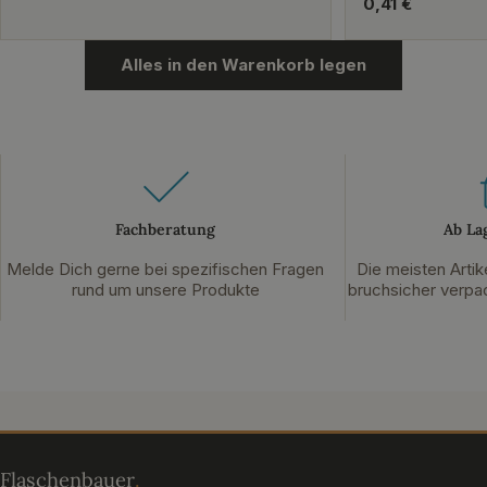
Preis
Regulärer
0,41 €
Preis
Alles in den Warenkorb legen
Fachberatung
Ab La
Melde Dich gerne bei spezifischen Fragen
Die meisten Artik
rund um unsere Produkte
bruchsicher verpac