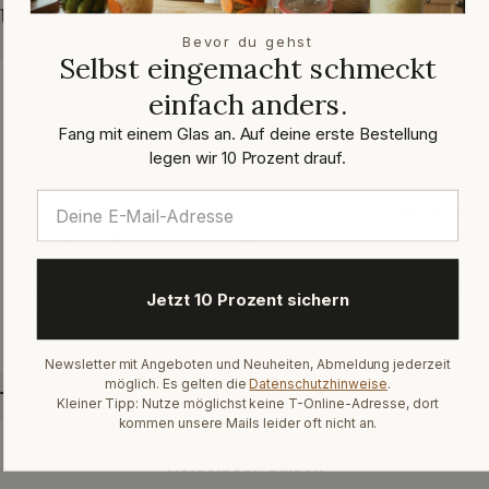
Unsere Kundenmeinungen
Bevor du gehst
Selbst eingemacht schmeckt
Keines, wirklich keines, hat
Ich bin beeindr
einfach anders.
Schaden genommen
Armin D. · Trusted
Fang mit einem Glas an. Auf deine erste Bestellung
✓ Verifizierter Kau
Trusted Shops · März 2026
legen wir 10 Prozent drauf.
✓ Verifizierter Kauf
„Besonders beein
mich die gesamte
„Ich habe Vorratsgläser mit
Hier kann man de
Bügelverschluss bestellt. Es waren
diese Firma offen
über 30 Gläser. Es ist alles einfach so
langjährige Erfah
gut verpackt gewesen, dass keines,
Jetzt 10 Prozent sichern
Chapeau“
wirklich keines, Schaden genommen
hat.“
Newsletter mit Angeboten und Neuheiten, Abmeldung jederzeit
möglich. Es gelten die
Datenschutzhinweise
.
Kleiner Tipp: Nutze möglichst keine T-Online-Adresse, dort
kommen unsere Mails leider oft nicht an.
Heidelbeer-Saison