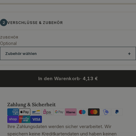
2
VERSCHLÜSSE & ZUBEHÖR
ZUBEHÖR
Optional
Zubehör wählen
In den Warenkorb
· 4,13 €
Gummiring rot f. Drahtbügelglas 68x94 mm
Gummiring weiß Drah
Zahlungsmethoden
Zahlung & Sicherheit
Ihre Zahlungsdaten werden sicher verarbeitet. Wir
speichern keine Kreditkartendaten und haben keinen