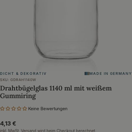
Öffnen Sie das Medium 0 im Modalformat
DICHT & DEKORATIV
MADE IN GERMANY
SKU:
GDRAH1140W
Drahtbügelglas 1140 ml mit weißem
Gummiring
Keine Bewertungen
Regulärer
4,13 €
Preis
inkl. MwSt.
Versand
wird beim Checkout berechnet.