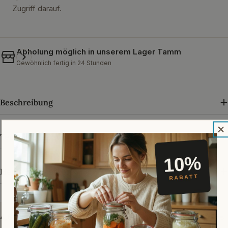
Zugriff darauf.
Abholung möglich in unserem
Lager Tamm
Gewöhnlich fertig in 24 Stunden
Beschreibung
Technische Daten
Herstellerangaben
4,89 von 5 · über 33.000 Bewertungen bei Trusted Shops