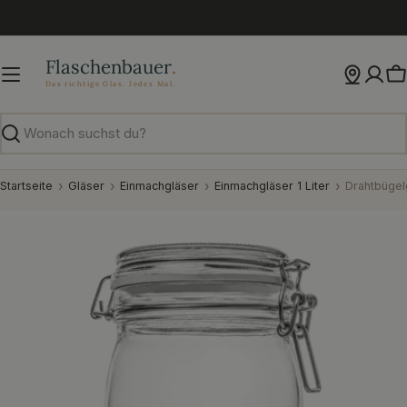
Zum
Inhalt
springen
W
Suchen
Startseite
Gläser
Einmachgläser
Einmachgläser 1 Liter