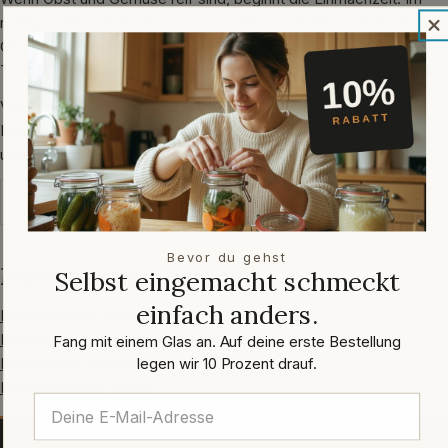
richtigen Glas bleibt der Sommer haltbar – als Marmelade, Gelee,
Chutney oder eingekochtes Gemüse. Einmachgläser mit dichtem
Twist-Off-Deckel sorgen für sicheres Vakuum und lange Frische.
Vom ersten Glas Erdbeermarmelade bis zur eingekochten
Kürbissuppe: Wählen Sie die passende Größe und folgen Sie
unseren erprobten Rezepten.
Einmachgläser ansehen →
Bevor du gehst
Mehr aus dem Magazin
Selbst eingemacht schmeckt
einfach anders.
Kirschkompott einkochen
Brombeer-Pfeffer-Marmelade
Fang mit einem Glas an. Auf deine erste Bestellung
Kürbissuppe einkochen
legen wir 10 Prozent drauf.
Holunderblüten-Gelee