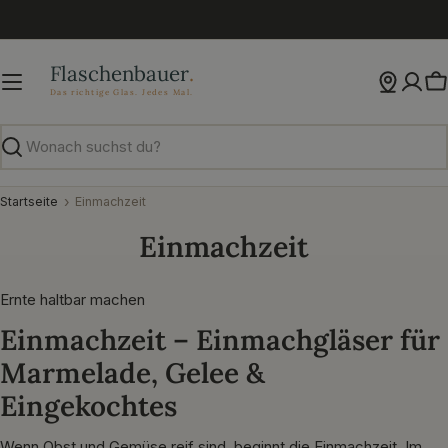
Zum
Inhalt
springen
W
Suchen
Startseite
Einmachzeit
Einmachzeit
Ernte haltbar machen
Einmachzeit – Einmachgläser für
Marmelade, Gelee &
Eingekochtes
Wenn Obst und Gemüse reif sind, beginnt die Einmachzeit. Im