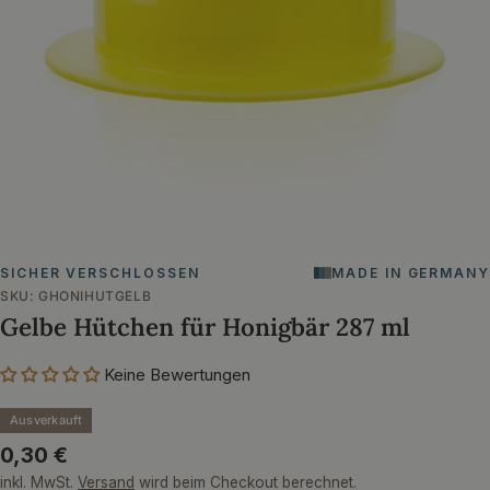
Öffnen Sie das Medium 0 im Modalformat
SICHER VERSCHLOSSEN
MADE IN GERMANY
SKU:
GHONIHUTGELB
Gelbe Hütchen für Honigbär 287 ml
Keine Bewertungen
Ausverkauft
Regulärer
0,30 €
Preis
inkl. MwSt.
Versand
wird beim Checkout berechnet.