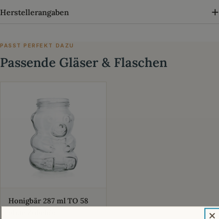
Herstellerangaben
PASST PERFEKT DAZU
Passende Gläser & Flaschen
Honigbär 287 ml TO 58
ohne Zubehör