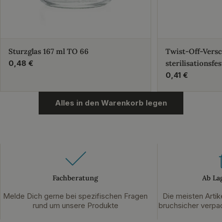
Sturzglas 167 ml TO 66
Twist-Off-Vers
Regulärer
0,48 €
sterilisationsfes
Preis
Regulärer
0,41 €
Preis
Alles in den Warenkorb legen
Fachberatung
Ab La
Melde Dich gerne bei spezifischen Fragen
Die meisten Artik
rund um unsere Produkte
bruchsicher verpac