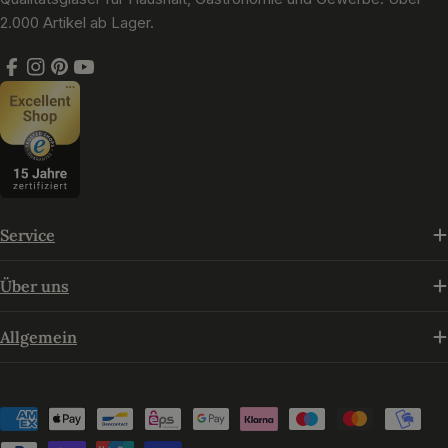
2.000 Artikel ab Lager.
Facebook
Instagram
Pinterest
YouTube
Service
Über uns
Allgemein
Zahlungsmethoden