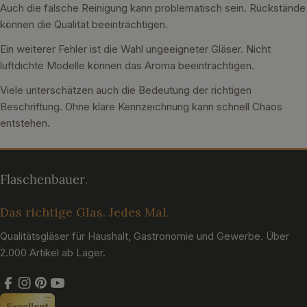
Auch die falsche Reinigung kann problematisch sein. Rückstände
können die Qualität beeinträchtigen.
Ein weiterer Fehler ist die Wahl ungeeigneter Gläser. Nicht
luftdichte Modelle können das Aroma beeinträchtigen.
Viele unterschätzen auch die Bedeutung der richtigen
Beschriftung. Ohne klare Kennzeichnung kann schnell Chaos
entstehen.
Das richtige Glas. Jedes Mal.
Qualitätsgläser für Haushalt, Gastronomie und Gewerbe. Über
2.000 Artikel ab Lager.
Facebook
Instagram
Pinterest
YouTube