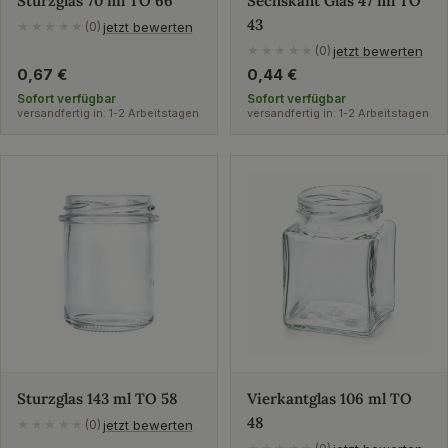
Sturzglas 70 ml TO 66
Sechskant Glas 47 ml TO
43
jetzt bewerten
★★★★★
(0)
jetzt bewerten
★★★★★
(0)
Regulärer
0,67 €
Regulärer
0,44 €
Preis
Preis
Sofort verfügbar
Sofort verfügbar
versandfertig in: 1-2 Arbeitstagen
versandfertig in: 1-2 Arbeitstagen
Sturzglas 143 ml TO 58
Vierkantglas 106 ml TO
48
jetzt bewerten
★★★★★
(0)