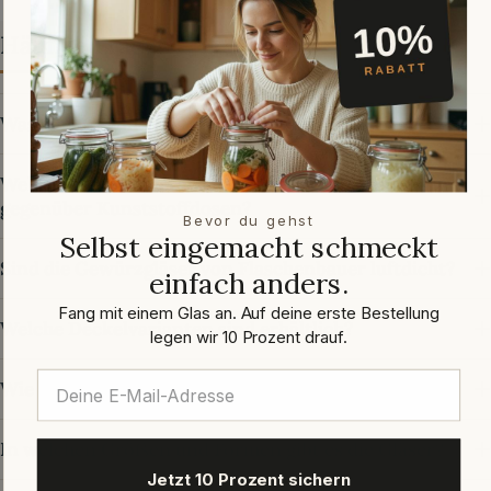
Häufige Fragen
Was sind Gewürzgläser von Flaschenbauer?
Welche Vorteile bieten Glas-Gewürzbehälter
gegenüber Kunststoffdosen?
Bevor du gehst
Selbst eingemacht schmeckt
Sind die Gewürzgläser von Flaschenbauer luftdicht?
einfach anders.
Fang mit einem Glas an. Auf deine erste Bestellung
Welche Deckelvarianten sind erhältlich?
legen wir 10 Prozent drauf.
Wie reinige ich Gewürzgläser richtig?
In welchen Größen und Formen gibt es die Gläser?
Jetzt 10 Prozent sichern