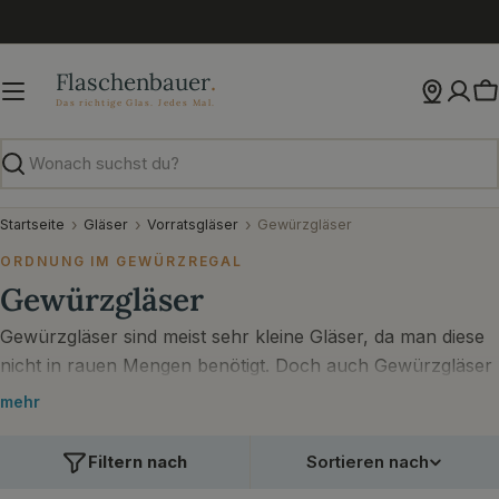
Zum
Inhalt
springen
W
Suchen
Startseite
Gläser
Vorratsgläser
Gewürzgläser
ORDNUNG IM GEWÜRZREGAL
Gewürzgläser
Gewürzgläser sind meist sehr kleine Gläser, da man diese
nicht in rauen Mengen benötigt. Doch auch Gewürzgläser
müssen nicht langweilig sein oder im Schrank versteckt
mehr
werden. Mit unseren verschiedenen Gewürzgläsern
können Sie Ihnen ein tolles und dekoratives Gewürzregal
Filtern nach
Sortieren nach
bauen, um welches sich Ihre Freunde beneiden werden.