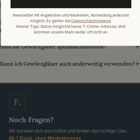
Sind die Gewürzgläser nachhaltig?
Newsletter mit Angeboten und Neuheiten, Abmeldung jederzeit
möglich. Es gelten die
Datenschutzhinweise
.
Kann ich Gewürzgläser individuell beschriften oder
Kleiner Tipp: Nutze möglichst keine T-Online-Adresse, dort
gestalten?
kommen unsere Mails leider oft nicht an.
Sind die Gewürzgläser spülmaschinenfest?
Kann ich Gewürzgläser auch anderweitig verwenden?
F
Noch Fragen?
Wir beraten dich persönlich und finden das richtige Glas.
Ab 1 Stück, ohne Mindestmenge.