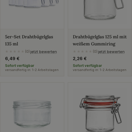
5er-Set Drahtbügelglas
Drahtbügelglas 125 ml mit
135 ml
weißem Gummiring
jetzt bewerten
jetzt bewerten
★★★★★
(0)
★★★★★
(0)
Regulärer
6,49 €
Regulärer
2,26 €
Preis
Preis
Sofort verfügbar
Sofort verfügbar
versandfertig in: 1-2 Arbeitstagen
versandfertig in: 1-2 Arbeitstagen