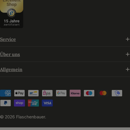
Service
Über uns
Allgemein
Zahlungsmethoden
© 2026
Flaschenbauer
.