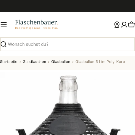
Zum
Inhalt
springen
W
Suchen
Startseite
Glasflaschen
Glasballon
Glasballon 5 l im Poly-Korb