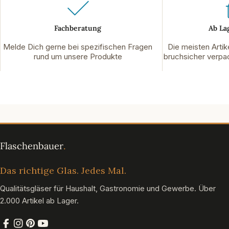
Fachberatung
Ab La
Melde Dich gerne bei spezifischen Fragen
Die meisten Artik
rund um unsere Produkte
bruchsicher verpac
Das richtige Glas. Jedes Mal.
Qualitätsgläser für Haushalt, Gastronomie und Gewerbe. Über
2.000 Artikel ab Lager.
Facebook
Instagram
Pinterest
YouTube