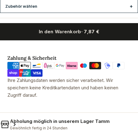
Zubehör wählen
In den Warenkorb
· 7,87 €
Duplex-Stopfen rot 45 x 38 x 35 mm mit Bohrung
Duplex-Stopfe
Zahlungsmethoden
Zahlung & Sicherheit
Ihre Zahlungsdaten werden sicher verarbeitet. Wir
speichern keine Kreditkartendaten und haben keinen
Zugriff darauf.
Abholung möglich in unserem
Lager Tamm
Gewöhnlich fertig in 24 Stunden