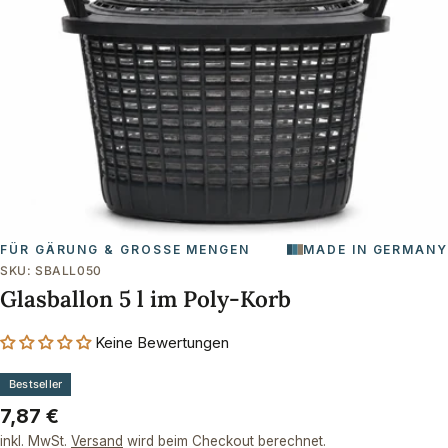
Öffnen Sie das Medium 0 im Modalformat
FÜR GÄRUNG & GROSSE MENGEN
MADE IN GERMANY
SKU:
SBALL050
Glasballon 5 l im Poly-Korb
Keine Bewertungen
Bestseller
Regulärer
7,87 €
Preis
inkl. MwSt.
Versand
wird beim Checkout berechnet.