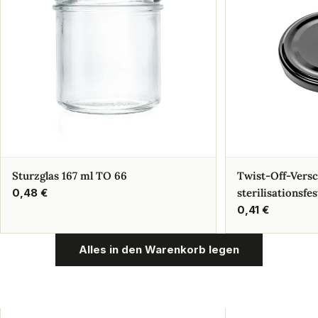
Sturzglas 167 ml TO 66
Twist-Off-Vers
Regulärer
0,48 €
sterilisationsfes
Preis
Regulärer
0,41 €
Preis
Alles in den Warenkorb legen