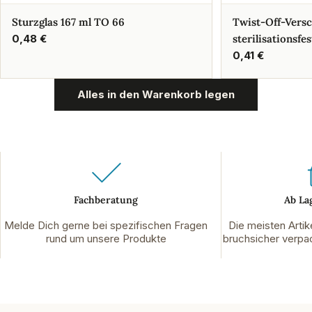
Sturzglas 167 ml TO 66
Twist-Off-Vers
Regulärer
0,48 €
sterilisationsfes
Preis
Regulärer
0,41 €
Preis
Alles in den Warenkorb legen
Fachberatung
Ab La
Melde Dich gerne bei spezifischen Fragen
Die meisten Artik
rund um unsere Produkte
bruchsicher verpac