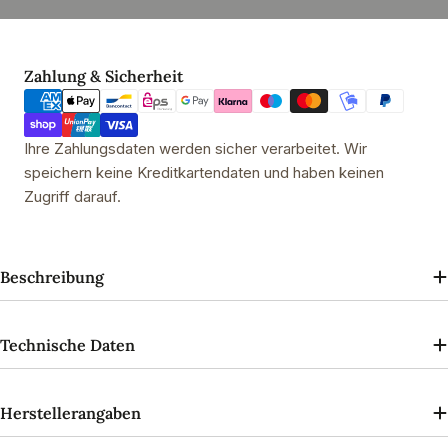
Falzdeckel 73 mm
Falzdeckel 73 mm Blutwurst
Falzdeckel 73 mm
Zahlungsmethoden
Zahlung & Sicherheit
Ihre Zahlungsdaten werden sicher verarbeitet. Wir
speichern keine Kreditkartendaten und haben keinen
Zugriff darauf.
Beschreibung
Technische Daten
Herstellerangaben