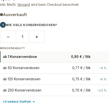
Preis
inkl. MwSt.
Versand
wird beim Checkout berechnet.
Ausverkauft
1
WIE VIELE KONSERVENDOSEN?
−
+
MENGENRABATT
ab 1 Konservendose
0,80 € / Stk
ab 50 Konservendosen
0,77 € / Stk
−4 %
ab 125 Konservendosen
0,75 € / Stk
−6 %
ab 250 Konservendosen
0,70 € / Stk
−13 %
+4 weitere Staffeln