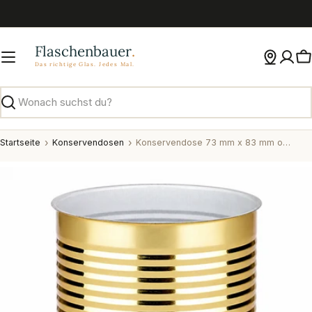
Zum
Inhalt
springen
W
Suchen
Startseite
Konservendosen
Konservendose 73 mm x 83 mm ohne Deckel