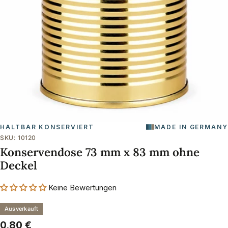
Öffnen Sie das Medium 0 im Modalformat
HALTBAR KONSERVIERT
MADE IN GERMANY
SKU:
10120
Konservendose 73 mm x 83 mm ohne
Deckel
Keine Bewertungen
Ausverkauft
Regulärer
0,80 €