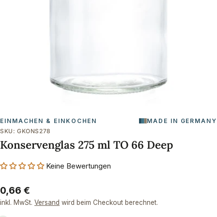
Öffnen Sie das Medium 0 im Modalformat
EINMACHEN & EINKOCHEN
MADE IN GERMANY
SKU:
GKONS278
Konservenglas 275 ml TO 66 Deep
Keine Bewertungen
Regulärer
0,66 €
Preis
inkl. MwSt.
Versand
wird beim Checkout berechnet.