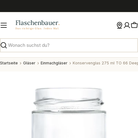
Zum
Inhalt
springen
W
Suchen
Startseite
Gläser
Einmachgläser
Konservenglas 275 ml TO 66 Dee