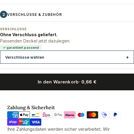
2
VERSCHLÜSSE & ZUBEHÖR
VERSCHLÜSSE
Ohne Verschluss geliefert.
Passenden Deckel jetzt dazulegen.
✓ garantiert passend
Verschlüsse wählen
In den Warenkorb
· 0,66 €
Twist-Off-Verschluss 66 mm Deep DWB Schwarz
Twist-Off-Ver
Zahlungsmethoden
Zahlung & Sicherheit
Ihre Zahlungsdaten werden sicher verarbeitet. Wir