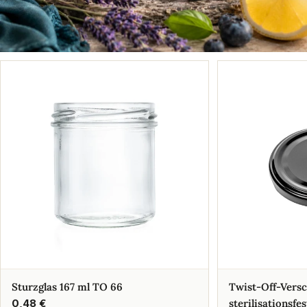
Sturzglas 167 ml TO 66
Twist-Off-Vers
Regulärer
0,48 €
sterilisationsfes