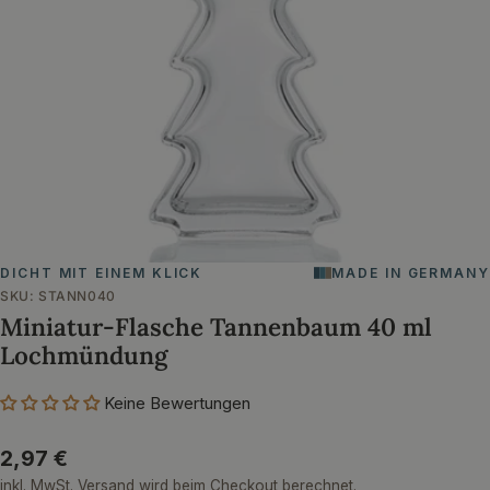
Öffnen Sie das Medium 0 im Modalformat
DICHT MIT EINEM KLICK
MADE IN GERMANY
SKU:
STANN040
Miniatur-Flasche Tannenbaum 40 ml
Lochmündung
Keine Bewertungen
Regulärer
2,97 €
Preis
inkl. MwSt.
Versand
wird beim Checkout berechnet.