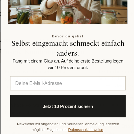
Herstellerangaben
Bevor du gehst
Selbst eingemacht schmeckt einfach
4,89 von 5 · über 33.000 Bewertungen bei Trusted Shops
Unsere Kundenmeinungen
anders.
Fang mit einem Glas an. Auf deine erste Bestellung legen
wir 10 Prozent drauf.
Keines, wirklich keines, hat
Ich bin beeindr
Schaden genommen
Armin D. · Trusted
✓ Verifizierter Kau
Trusted Shops · März 2026
✓ Verifizierter Kauf
„Besonders beein
mich die gesamte
„Ich habe Vorratsgläser mit
Jetzt 10 Prozent sichern
Hier kann man de
Bügelverschluss bestellt. Es waren
diese Firma offen
über 30 Gläser. Es ist alles einfach so
Newsletter mit Angeboten und Neuheiten, Abmeldung jederzeit
langjährige Erfah
gut verpackt gewesen, dass keines,
möglich. Es gelten die
Datenschutzhinweise
.
Chapeau“
wirklich keines, Schaden genommen