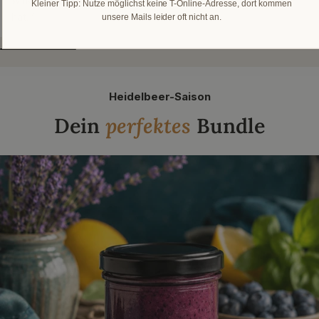
Kleiner Tipp: Nutze möglichst keine T-Online-Adresse, dort kommen
hat.“
unsere Mails leider oft nicht an.
Heidelbeer-Saison
Dein
perfektes
Bundle