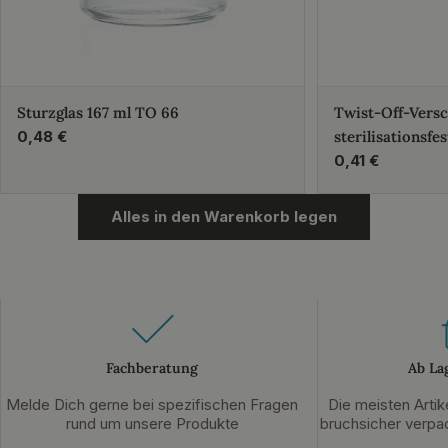
Sturzglas 167 ml TO 66
Twist-Off-Vers
Regulärer
0,48 €
sterilisationsfes
Preis
Regulärer
0,41 €
Preis
Alles in den Warenkorb legen
Fachberatung
Ab La
Melde Dich gerne bei spezifischen Fragen
Die meisten Artik
rund um unsere Produkte
bruchsicher verpac