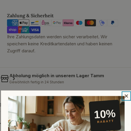
Bügelverschluss klein Kunststoff
Flaschenbürste schmal - Transpa
Zahlungsmethoden
Zahlung & Sicherheit
Ihre Zahlungsdaten werden sicher verarbeitet. Wir
speichern keine Kreditkartendaten und haben keinen
Zugriff darauf.
Abholung möglich in unserem
Lager Tamm
Gewöhnlich fertig in 24 Stunden
Beschreibung
Technische Daten