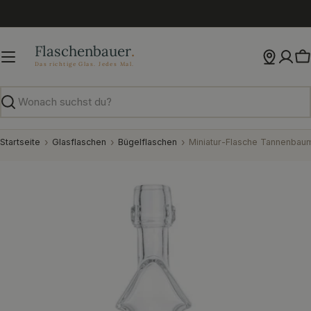
Zum
Inhalt
springen
W
Suchen
Startseite
Glasflaschen
Bügelflaschen