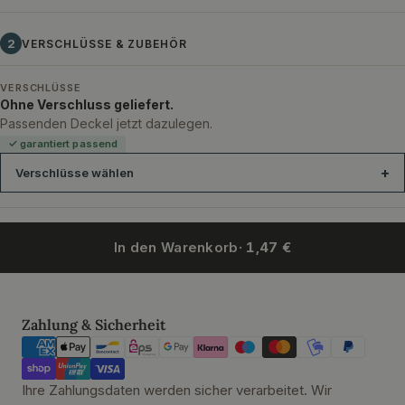
2
VERSCHLÜSSE & ZUBEHÖR
VERSCHLÜSSE
Ohne Verschluss geliefert.
Passenden Deckel jetzt dazulegen.
✓ garantiert passend
Verschlüsse wählen
In den Warenkorb
· 1,47 €
Holzgriffkorken 23x10 14 mm PE
Zahlungsmethoden
Zahlung & Sicherheit
Ihre Zahlungsdaten werden sicher verarbeitet. Wir