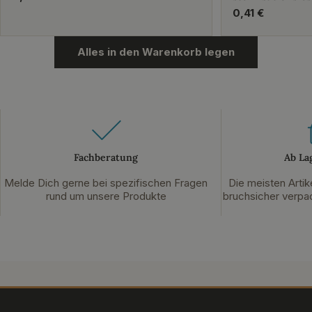
Preis
Regulärer
0,41 €
Preis
Alles in den Warenkorb legen
Fachberatung
Ab La
Melde Dich gerne bei spezifischen Fragen
Die meisten Artik
rund um unsere Produkte
bruchsicher verpac