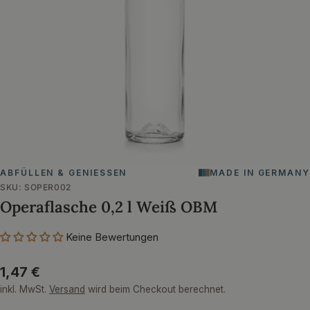
Öffnen Sie das Medium 0 im Modalformat
ABFÜLLEN & GENIESSEN
MADE IN GERMANY
SKU:
SOPER002
Operaflasche 0,2 l Weiß OBM
Keine Bewertungen
Regulärer
1,47 €
Preis
inkl. MwSt.
Versand
wird beim Checkout berechnet.