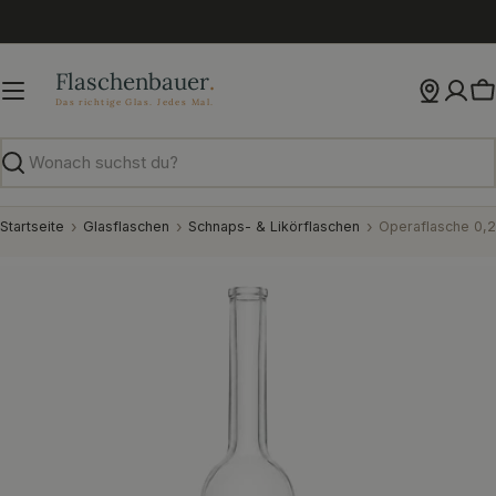
Zum
Inhalt
springen
W
Suchen
Startseite
Glasflaschen
Schnaps- & Likörflaschen
Operaflasche 0,