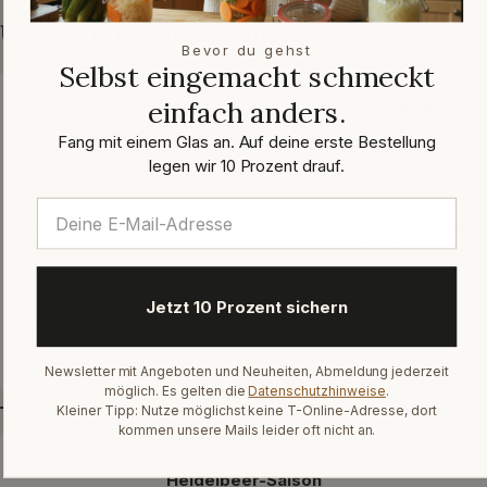
Unsere Kundenmeinungen
Bevor du gehst
Selbst eingemacht schmeckt
einfach anders.
Keines, wirklich keines, hat
Ich bin beeindr
Schaden genommen
Armin D. · Trusted
Fang mit einem Glas an. Auf deine erste Bestellung
✓ Verifizierter Kau
Trusted Shops · März 2026
legen wir 10 Prozent drauf.
✓ Verifizierter Kauf
„Besonders beein
mich die gesamte
„Ich habe Vorratsgläser mit
Hier kann man de
Bügelverschluss bestellt. Es waren
diese Firma offen
über 30 Gläser. Es ist alles einfach so
langjährige Erfah
gut verpackt gewesen, dass keines,
Jetzt 10 Prozent sichern
Chapeau“
wirklich keines, Schaden genommen
hat.“
Newsletter mit Angeboten und Neuheiten, Abmeldung jederzeit
möglich. Es gelten die
Datenschutzhinweise
.
Kleiner Tipp: Nutze möglichst keine T-Online-Adresse, dort
kommen unsere Mails leider oft nicht an.
Heidelbeer-Saison