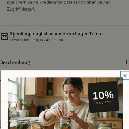
speichern keine Kreditkartendaten und haben keinen
Zugriff darauf.
Abholung möglich in unserem
Lager Tamm
Gewöhnlich fertig in 24 Stunden
Beschreibung
Technische Daten
Herstellerangaben
4,89 von 5 · über 33.000 Bewertungen bei Trusted Shops