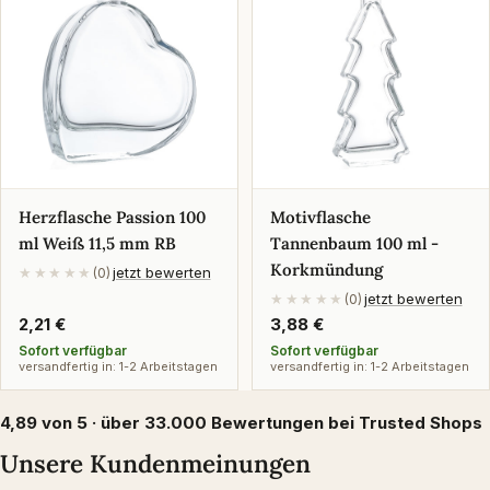
Herzflasche Passion 100
Motivflasche
ml Weiß 11,5 mm RB
Tannenbaum 100 ml -
Korkmündung
jetzt bewerten
★★★★★
(0)
jetzt bewerten
★★★★★
(0)
Regulärer
2,21 €
Regulärer
3,88 €
Preis
Preis
Sofort verfügbar
Sofort verfügbar
versandfertig in: 1-2 Arbeitstagen
versandfertig in: 1-2 Arbeitstagen
4,89 von 5 · über 33.000 Bewertungen bei Trusted Shops
Unsere Kundenmeinungen