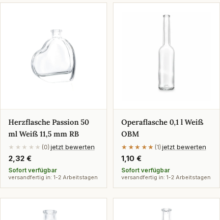
Herzflasche Passion 50
Operaflasche 0,1 l Weiß
ml Weiß 11,5 mm RB
OBM
jetzt bewerten
jetzt bewerten
★★★★★
(0)
★★★★★
★★★★★
(1)
Regulärer
2,32 €
Regulärer
1,10 €
Preis
Preis
Sofort verfügbar
Sofort verfügbar
versandfertig in: 1-2 Arbeitstagen
versandfertig in: 1-2 Arbeitstagen