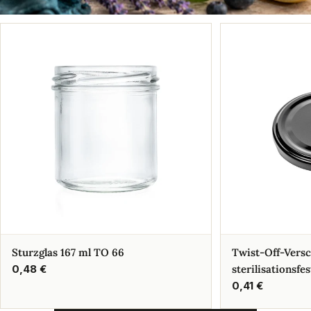
Sturzglas 167 ml TO 66
Twist-Off-Vers
Regulärer
0,48 €
sterilisationsfes
Preis
Regulärer
0,41 €
Preis