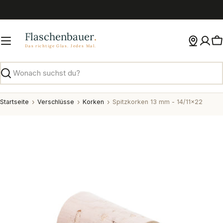
Zum
Inhalt
springen
W
Suchen
Startseite
Verschlüsse
Korken
Spitzkorken 13 mm - 14/11x22