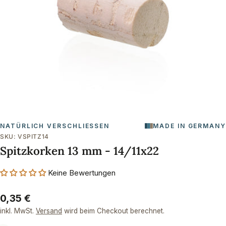
Öffnen Sie das Medium 0 im Modalformat
NATÜRLICH VERSCHLIESSEN
MADE IN GERMANY
SKU:
VSPITZ14
Spitzkorken 13 mm - 14/11x22
Keine Bewertungen
Regulärer
0,35 €
Preis
inkl. MwSt.
Versand
wird beim Checkout berechnet.