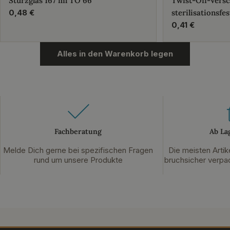
Sturzglas 167 ml TO 66
Twist-Off-Vers
Regulärer
0,48 €
sterilisationsfes
Preis
Regulärer
0,41 €
Preis
Alles in den Warenkorb legen
Fachberatung
Ab La
Melde Dich gerne bei spezifischen Fragen
Die meisten Artik
rund um unsere Produkte
bruchsicher verpac