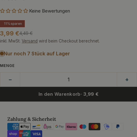
Keine Bewertungen
11%
sparen
3,99 €
4,49 €
Verkaufspreis
Regulärer
Preis
inkl. MwSt.
Versand
wird beim Checkout berechnet.
Nur noch 7 Stück auf Lager
MENGE
−
+
In den Warenkorb
· 3,99 €
Zahlungsmethoden
Zahlung & Sicherheit