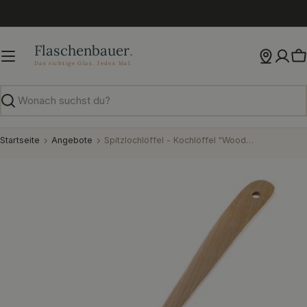
Zum
Inhalt
springen
W
Suchen
Startseite
Angebote
Spitzlochlöffel - Kochlöffel "Woody" - Westmark