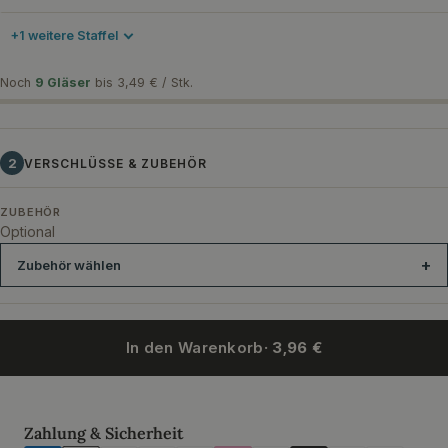
+1 weitere Staffel
Noch
9 Gläser
bis 3,49 € / Stk.
2
VERSCHLÜSSE & ZUBEHÖR
ZUBEHÖR
Optional
Zubehör wählen
In den Warenkorb
· 3,96 €
Gummiring rot f. Drahtbügelglas 68x94 mm
Gummiring weiß Drah
Zahlungsmethoden
Zahlung & Sicherheit