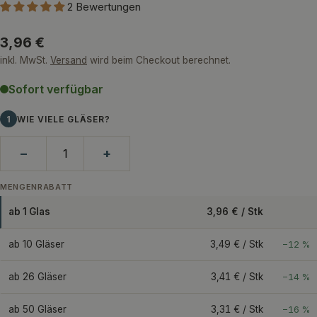
2 Bewertungen
Regulärer
3,96 €
Preis
inkl. MwSt.
Versand
wird beim Checkout berechnet.
Sofort verfügbar
1
WIE VIELE GLÄSER?
−
+
MENGENRABATT
ab 1 Glas
3,96 € / Stk
ab 10 Gläser
3,49 € / Stk
−12 %
ab 26 Gläser
3,41 € / Stk
−14 %
ab 50 Gläser
3,31 € / Stk
−16 %