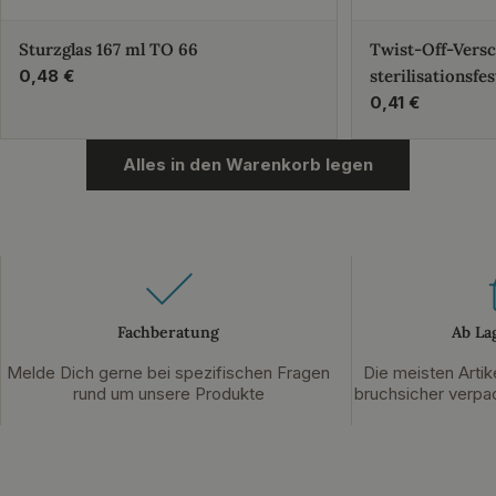
Sturzglas 167 ml TO 66
Twist-Off-Vers
Regulärer
0,48 €
sterilisationsfes
Preis
Regulärer
0,41 €
Preis
Alles in den Warenkorb legen
Fachberatung
Ab La
Melde Dich gerne bei spezifischen Fragen
Die meisten Artik
rund um unsere Produkte
bruchsicher verpac