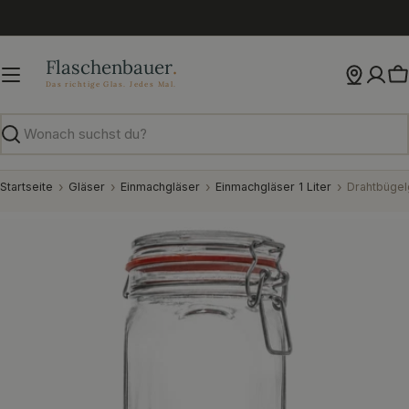
Zum
Inhalt
springen
W
Suchen
Startseite
Gläser
Einmachgläser
Einmachgläser 1 Liter
Drahtbügel