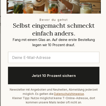
4,89 von 5 · über 33.000 Bewertungen bei Trusted Shops
Bevor du gehst
Unsere Kundenmeinungen
Selbst eingemacht schmeckt
einfach anders.
Fang mit einem Glas an. Auf deine erste Bestellung
Keines, wirklich keines, hat
Ich bin beeindr
legen wir 10 Prozent drauf.
Schaden genommen
Armin D. · Trusted
✓ Verifizierter Kau
Trusted Shops · März 2026
✓ Verifizierter Kauf
„Besonders beein
mich die gesamte
„Ich habe Vorratsgläser mit
Hier kann man de
Bügelverschluss bestellt. Es waren
Jetzt 10 Prozent sichern
diese Firma offen
über 30 Gläser. Es ist alles einfach so
langjährige Erfah
gut verpackt gewesen, dass keines,
Chapeau“
wirklich keines, Schaden genommen
Newsletter mit Angeboten und Neuheiten, Abmeldung jederzeit
möglich. Es gelten die
Datenschutzhinweise
.
hat.“
Kleiner Tipp: Nutze möglichst keine T-Online-Adresse, dort
kommen unsere Mails leider oft nicht an.