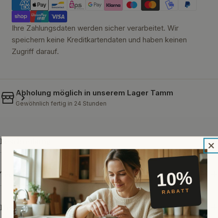
Ihre Zahlungsdaten werden sicher verarbeitet. Wir
speichern keine Kreditkartendaten und haben keinen
Zugriff darauf.
Abholung möglich in unserem
Lager Tamm
Gewöhnlich fertig in 24 Stunden
Beschreibung
Technische Daten
Herstellerangaben