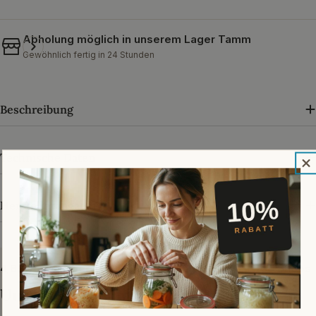
Abholung möglich in unserem
Lager Tamm
Gewöhnlich fertig in 24 Stunden
Beschreibung
Technische Daten
Herstellerangaben
4,89 von 5 · über 33.000 Bewertungen bei Trusted Shops
Unsere Kundenmeinungen