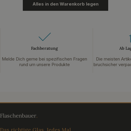
Alles in den Warenkorb legen
Fachberatung
Ab La
Melde Dich gerne bei spezifischen Fragen
Die meisten Artik
rund um unsere Produkte
bruchsicher verpac
Das richtige Glas. Jedes Mal.