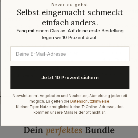
Bevor du gehst
Selbst eingemacht schmeckt
Keines, wirklich keines, hat
Ich bin beeindr
Schaden genommen
Armin D. · Trusted
einfach anders.
✓ Verifizierter Kau
Trusted Shops · März 2026
Fang mit einem Glas an. Auf deine erste Bestellung
✓ Verifizierter Kauf
legen wir 10 Prozent drauf.
„Besonders beein
mich die gesamte
„Ich habe Vorratsgläser mit
Hier kann man de
Bügelverschluss bestellt. Es waren
diese Firma offen
über 30 Gläser. Es ist alles einfach so
langjährige Erfah
gut verpackt gewesen, dass keines,
Chapeau“
wirklich keines, Schaden genommen
Jetzt 10 Prozent sichern
hat.“
Newsletter mit Angeboten und Neuheiten, Abmeldung jederzeit
möglich. Es gelten die
Datenschutzhinweise
.
Kleiner Tipp: Nutze möglichst keine T-Online-Adresse, dort
kommen unsere Mails leider oft nicht an.
Heidelbeer-Saison
Dein
perfektes
Bundle