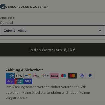
2
VERSCHLÜSSE & ZUBEHÖR
ZUBEHÖR
Optional
Zubehör wählen
In den Warenkorb
· 5,26 €
Gummiring rot f. Drahtbügelglas 68x94 mm
Gummiring weiß Drah
Zahlungsmethoden
Zahlung & Sicherheit
Ihre Zahlungsdaten werden sicher verarbeitet. Wir
speichern keine Kreditkartendaten und haben keinen
Zugriff darauf.