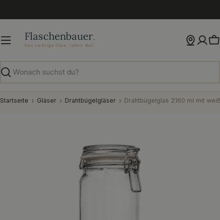
Zum
Inhalt
springen
W
Suchen
Startseite
Gläser
Drahtbügelgläser