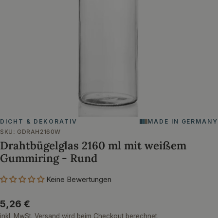
Öffnen Sie das Medium 0 im Modalformat
DICHT & DEKORATIV
MADE IN GERMANY
SKU:
GDRAH2160W
Drahtbügelglas 2160 ml mit weißem
Gummiring - Rund
Keine Bewertungen
Regulärer
5,26 €
Preis
inkl. MwSt.
Versand
wird beim Checkout berechnet.