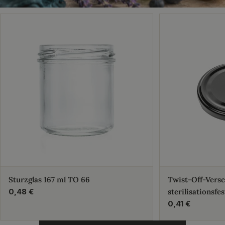
Sturzglas 167 ml TO 66
Twist-Off-Vers
Regulärer
0,48 €
sterilisationsfes
Preis
Regulärer
0,41 €
Preis