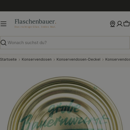
Zum
Inhalt
springen
W
Suchen
Startseite
Konservendosen
Konservendosen-Deckel
Konservendos