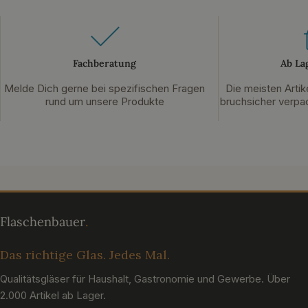
Fachberatung
Ab La
Melde Dich gerne bei spezifischen Fragen
Die meisten Artik
rund um unsere Produkte
bruchsicher verpac
Das richtige Glas. Jedes Mal.
Qualitätsgläser für Haushalt, Gastronomie und Gewerbe. Über
2.000 Artikel ab Lager.