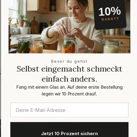
✓ Verifizierter Kau
Trusted Shops · März 2026
✓ Verifizierter Kauf
„Besonders beein
mich die gesamte
„Ich habe Vorratsgläser mit
Hier kann man de
Bügelverschluss bestellt. Es waren
diese Firma offen
über 30 Gläser. Es ist alles einfach so
langjährige Erfah
gut verpackt gewesen, dass keines,
Chapeau“
wirklich keines, Schaden genommen
hat.“
Bevor du gehst
Selbst eingemacht schmeckt
einfach anders.
Fang mit einem Glas an. Auf deine erste Bestellung
legen wir 10 Prozent drauf.
Heidelbeer-Saison
Dein
perfektes
Bundle
Jetzt 10 Prozent sichern