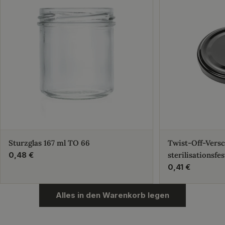
Sturzglas 167 ml TO 66
Twist-Off-Vers
Regulärer
0,48 €
sterilisationsfes
Preis
Regulärer
0,41 €
Preis
Alles in den Warenkorb legen