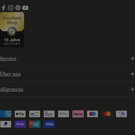
Facebook
Instagram
Pinterest
YouTube
Service
Über uns
Allgemein
Zahlungsmethoden