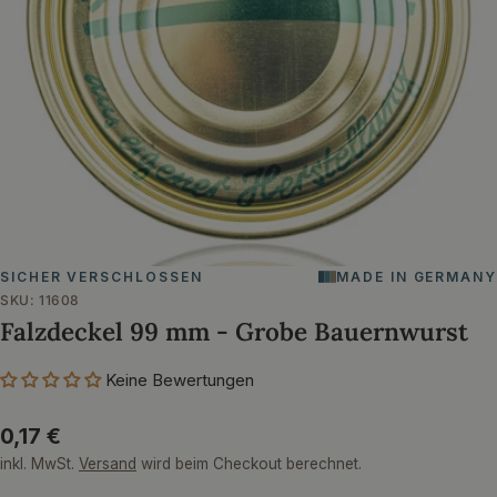
Öffnen Sie das Medium 0 im Modalformat
SICHER VERSCHLOSSEN
MADE IN GERMANY
SKU:
11608
Falzdeckel 99 mm - Grobe Bauernwurst
Keine Bewertungen
Regulärer
0,17 €
Preis
inkl. MwSt.
Versand
wird beim Checkout berechnet.