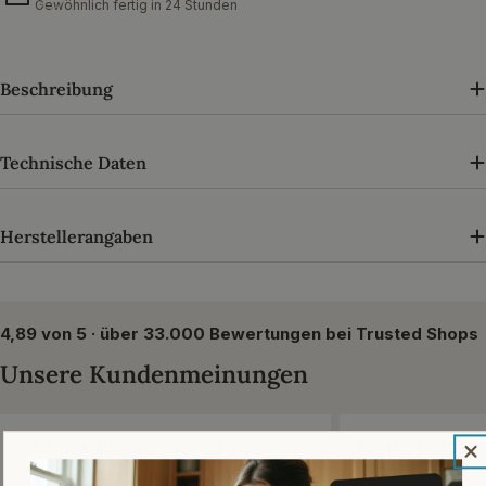
Gewöhnlich fertig in 24 Stunden
Beschreibung
Technische Daten
Herstellerangaben
4,89 von 5 · über 33.000 Bewertungen bei Trusted Shops
Unsere Kundenmeinungen
Keines, wirklich keines, hat
Ich bin beeindr
Schaden genommen
Armin D. · Trusted