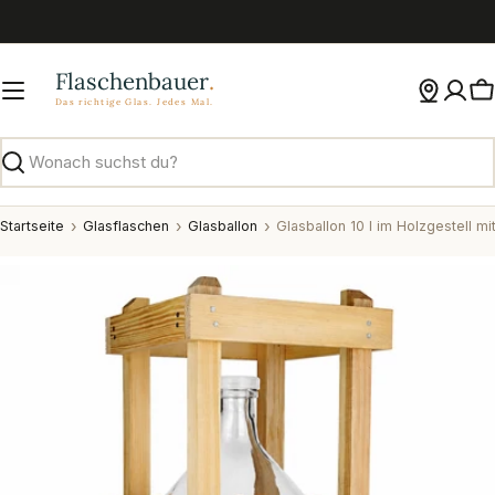
Zum
Inhalt
springen
W
Suchen
Startseite
Glasflaschen
Glasballon