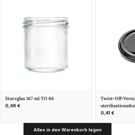
Sturzglas 167 ml TO 66
Twist-Off-Vers
Regulärer
0,48 €
sterilisationsfes
Preis
Regulärer
0,41 €
Preis
Alles in den Warenkorb legen