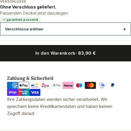
VERSCHLÜSSE
Ohne Verschluss geliefert.
Passenden Deckel jetzt dazulegen.
✓ garantiert passend
Verschlüsse wählen
In den Warenkorb
· 83,90 €
Duplex-Stopfen rot 45 x 38 x 35 mm ohne Bohrung
Duplex-Stopf
Zahlungsmethoden
Zahlung & Sicherheit
Ihre Zahlungsdaten werden sicher verarbeitet. Wir
speichern keine Kreditkartendaten und haben keinen
Zugriff darauf.