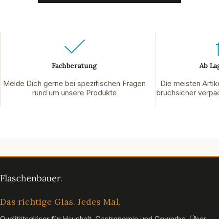
Fachberatung
Ab La
Melde Dich gerne bei spezifischen Fragen
Die meisten Artik
rund um unsere Produkte
bruchsicher verpac
Das richtige Glas. Jedes Mal.
Qualitätsgläser für Haushalt, Gastronomie und Gewerbe. Über