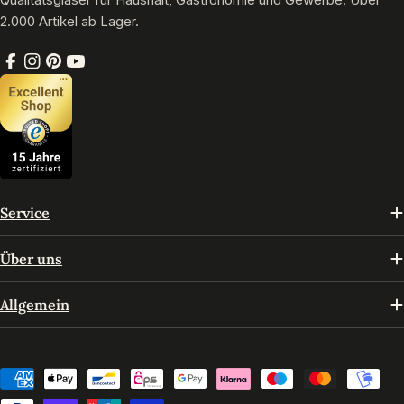
2.000 Artikel ab Lager.
Facebook
Instagram
Pinterest
YouTube
Service
Über uns
Allgemein
Zahlungsmethoden