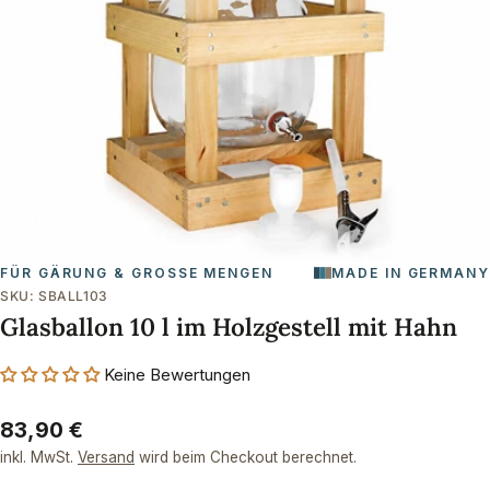
Öffnen Sie das Medium 0 im Modalformat
FÜR GÄRUNG & GROSSE MENGEN
MADE IN GERMANY
SKU:
SBALL103
Glasballon 10 l im Holzgestell mit Hahn
Keine Bewertungen
Regulärer
83,90 €
Preis
inkl. MwSt.
Versand
wird beim Checkout berechnet.