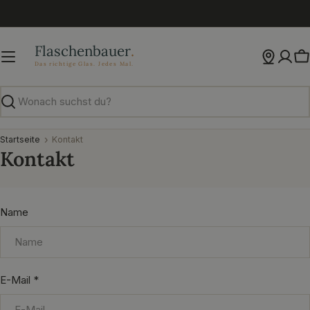
Zum
Inhalt
springen
W
Suchen
Startseite
Kontakt
Kontakt
K
Name
o
n
t
E-Mail
*
a
k