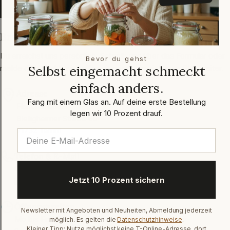
Jetzt einreichen
Brauchst du Hilfe?
Du erreichst uns persönlich. Schreib uns über das Formular oder
Bevor du gehst
Selbst eingemacht schmeckt
melde dich direkt, wir helfen dir gern beim richtigen Glas weiter.
einfach anders.
Adresse
Fang mit einem Glas an. Auf deine erste Bestellung
Flaschenbauer
legen wir 10 Prozent drauf.
Bietigheimer Straße 60
71732 Tamm
Telefon & E-Mail
07141 643690
Jetzt 10 Prozent sichern
info@flaschenbauer.de
Öffnungszeiten
Newsletter mit Angeboten und Neuheiten, Abmeldung jederzeit
Mo bis Fr: 08:00 bis 12:00 und 13:00 bis 16:00 Uhr
möglich. Es gelten die
Datenschutzhinweise
.
Kleiner Tipp: Nutze möglichst keine T-Online-Adresse, dort