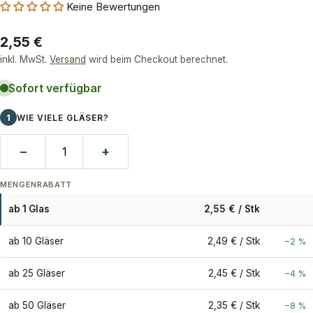
Keine Bewertungen
Regulärer
2,55 €
Preis
inkl. MwSt.
Versand
wird beim Checkout berechnet.
Sofort verfügbar
1
WIE VIELE GLÄSER?
−
+
MENGENRABATT
ab 1 Glas
2,55 € / Stk
ab 10 Gläser
2,49 € / Stk
−2 %
ab 25 Gläser
2,45 € / Stk
−4 %
ab 50 Gläser
2,35 € / Stk
−8 %