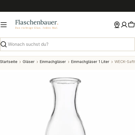
Zum
Inhalt
springen
W
Suchen
Startseite
Gläser
Einmachgläser
Einmachgläser 1 Liter
WECK-Saftf