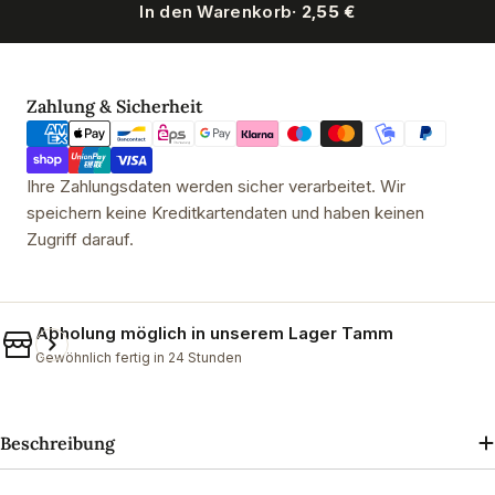
In den Warenkorb
· 2,55 €
Glasdeckel für WECKgläser RR 60
Frischhaltedeckel für RR 60 
Zahlungsmethoden
Zahlung & Sicherheit
Ihre Zahlungsdaten werden sicher verarbeitet. Wir
speichern keine Kreditkartendaten und haben keinen
Zugriff darauf.
Abholung möglich in unserem
Lager Tamm
Gewöhnlich fertig in 24 Stunden
Beschreibung