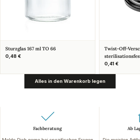
Sturzglas 167 ml TO 66
Twist-Off-Vers
Regulärer
0,48 €
sterilisationsfes
Preis
Regulärer
0,41 €
Preis
Alles in den Warenkorb legen
Fachberatung
Ab La
Melde Dich gerne bei spezifischen Fragen
Die meisten Artik