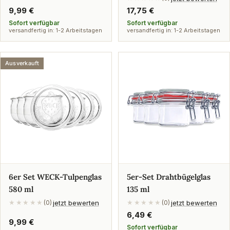
Regulärer
9,99 €
Regulärer
17,75 €
Preis
Preis
Sofort verfügbar
Sofort verfügbar
versandfertig in: 1-2 Arbeitstagen
versandfertig in: 1-2 Arbeitstagen
Ausverkauft
6er Set WECK-Tulpenglas
5er-Set Drahtbügelglas
580 ml
135 ml
jetzt bewerten
jetzt bewerten
★★★★★
(0)
★★★★★
(0)
Regulärer
6,49 €
Regulärer
9,99 €
Preis
Sofort verfügbar