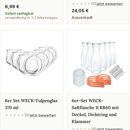
jetzt bewerten
★★★★★
(0)
Regulärer
6,99 €
Regulärer
24,05 €
Preis
Sofort verfügbar
Preis
Ausverkauft
versandfertig in: 1-2 Arbeitstagen
6er Set WECK-Tulpenglas
6er-Set WECK-
370 ml
Saftflasche 1l RR60 mit
Deckel, Dichtring und
jetzt bewerten
★★★★★
(0)
Klammer
jetzt bewerten
★★★★★
(0)