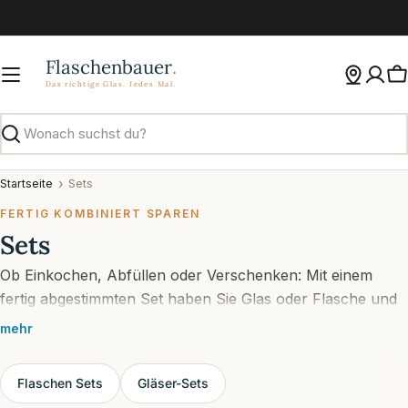
Zum
Inhalt
springen
W
Suchen
Startseite
Sets
FERTIG KOMBINIERT SPAREN
Sets
Ob Einkochen, Abfüllen oder Verschenken: Mit einem
fertig abgestimmten Set haben Sie Glas oder Flasche und
passenden Verschluss in einem Paket.
mehr
Flaschen Sets
Gläser-Sets