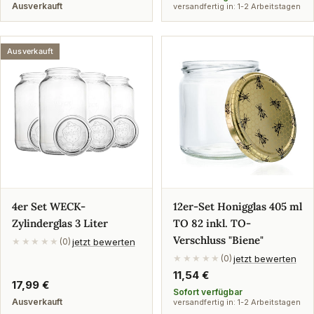
Preis
Ausverkauft
versandfertig in: 1-2 Arbeitstagen
Ausverkauft
4er Set WECK-
12er-Set Honigglas 405 ml
Zylinderglas 3 Liter
TO 82 inkl. TO-
Verschluss "Biene"
jetzt bewerten
★★★★★
(0)
jetzt bewerten
★★★★★
(0)
Regulärer
11,54 €
Regulärer
17,99 €
Preis
Sofort verfügbar
Preis
Ausverkauft
versandfertig in: 1-2 Arbeitstagen