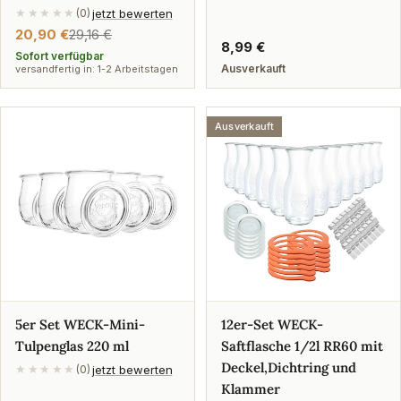
jetzt bewerten
★★★★★
(0)
20,90 €
29,16 €
Verkaufspreis
Regulärer
Regulärer
8,99 €
Preis
Sofort verfügbar
Preis
Ausverkauft
versandfertig in: 1-2 Arbeitstagen
Ausverkauft
5er Set WECK-Mini-
12er-Set WECK-
Tulpenglas 220 ml
Saftflasche 1/2l RR60 mit
Deckel,Dichtring und
jetzt bewerten
★★★★★
(0)
Klammer