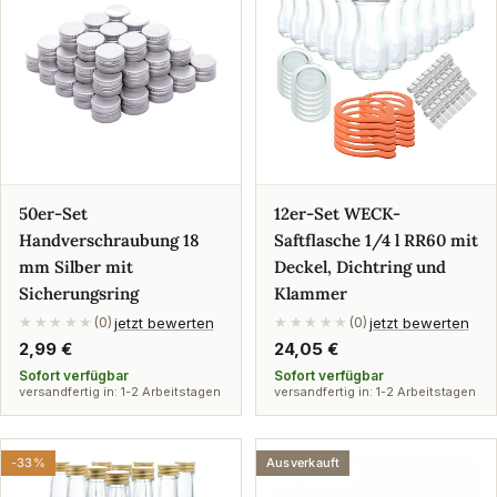
50er-Set
12er-Set WECK-
Handverschraubung 18
Saftflasche 1/4 l RR60 mit
mm Silber mit
Deckel, Dichtring und
Sicherungsring
Klammer
jetzt bewerten
jetzt bewerten
★★★★★
(0)
★★★★★
(0)
Regulärer
2,99 €
Regulärer
24,05 €
Preis
Preis
Sofort verfügbar
Sofort verfügbar
versandfertig in: 1-2 Arbeitstagen
versandfertig in: 1-2 Arbeitstagen
-33%
Ausverkauft