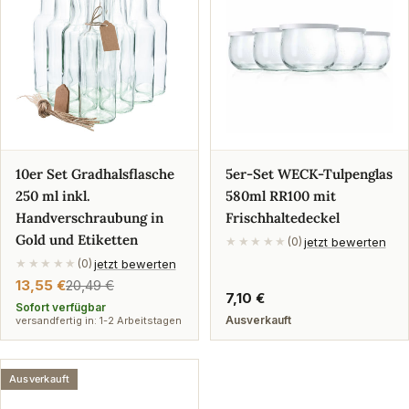
10er Set Gradhalsflasche
5er-Set WECK-Tulpenglas
250 ml inkl.
580ml RR100 mit
Handverschraubung in
Frischhaltedeckel
Gold und Etiketten
jetzt bewerten
★★★★★
(0)
jetzt bewerten
★★★★★
(0)
13,55 €
20,49 €
Verkaufspreis
Regulärer
Regulärer
7,10 €
Preis
Sofort verfügbar
Preis
Ausverkauft
versandfertig in: 1-2 Arbeitstagen
Ausverkauft