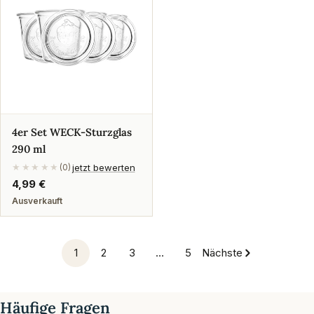
4er Set WECK-Sturzglas
290 ml
jetzt bewerten
★★★★★
(0)
Regulärer
4,99 €
Preis
Ausverkauft
1
2
3
…
5
Nächste
Häufige Fragen