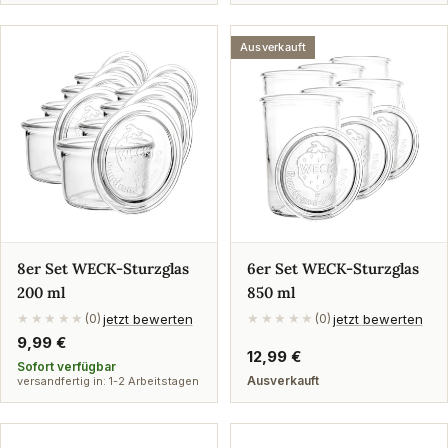
Ausverkauft
8er Set WECK-Sturzglas
6er Set WECK-Sturzglas
200 ml
850 ml
jetzt bewerten
jetzt bewerten
★★★★★
(0)
★★★★★
(0)
Regulärer
9,99 €
Regulärer
12,99 €
Preis
Sofort verfügbar
Preis
Ausverkauft
versandfertig in: 1-2 Arbeitstagen