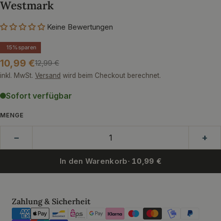
Westmark
Keine Bewertungen
15%
sparen
10,99 €
12,99 €
Verkaufspreis
Regulärer
Preis
inkl. MwSt.
Versand
wird beim Checkout berechnet.
Sofort verfügbar
MENGE
−
+
In den Warenkorb
· 10,99 €
Zahlungsmethoden
Zahlung & Sicherheit