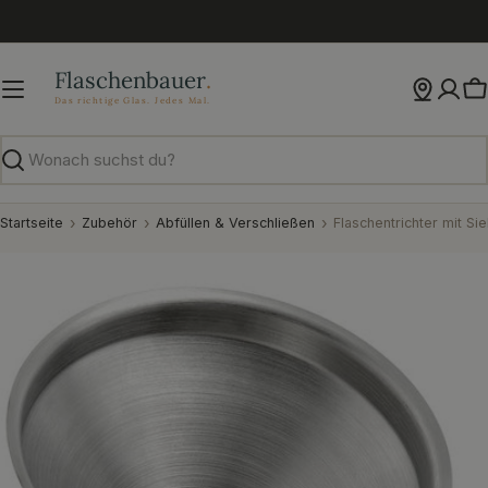
Zum
Inhalt
springen
W
Suchen
Startseite
Zubehör
Abfüllen & Verschließen