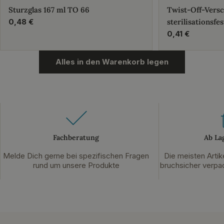
Sturzglas 167 ml TO 66
Twist-Off-Vers
Regulärer
0,48 €
sterilisationsfes
Preis
Regulärer
0,41 €
Preis
Alles in den Warenkorb legen
Fachberatung
Ab La
Melde Dich gerne bei spezifischen Fragen
Die meisten Artik
rund um unsere Produkte
bruchsicher verpac