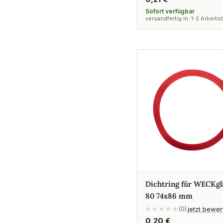
Preis
Sofort verfügbar
versandfertig in: 1-2 Arbeits
Dichtring für WECKgl
80 74x86 mm
jetzt bewe
★★★★★
(0)
Regulärer
0,20 €