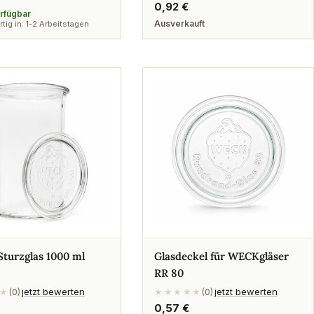
Regulärer
0,92 €
erfügbar
Preis
Ausverkauft
tig in: 1-2 Arbeitstagen
turzglas 1000 ml
Glasdeckel für WECKgläser
RR 80
jetzt bewerten
jetzt bewerten
★
(0)
★★★★★
(0)
rer
Regulärer
0,57 €