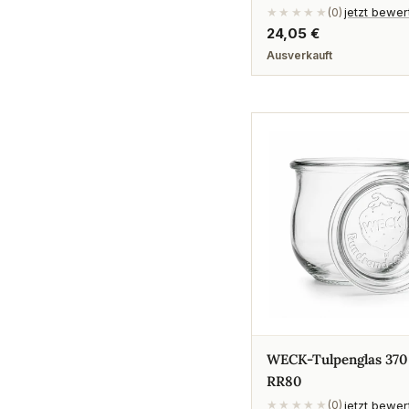
jetzt bewe
★★★★★
(0)
Regulärer
24,05 €
Preis
Ausverkauft
WECK-Tulpenglas 370
RR80
jetzt bewe
★★★★★
(0)