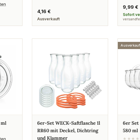
rten
Regulä
9,99 €
Regulärer
4,16 €
Preis
Sofort v
Preis
Ausverkauft
versandfer
Ausverkauf
 ml
6er-Set WECK-Saftflasche 1l
6er Se
RR60 mit Deckel, Dichtring
580 ml
und Klammer
rten
★★★★