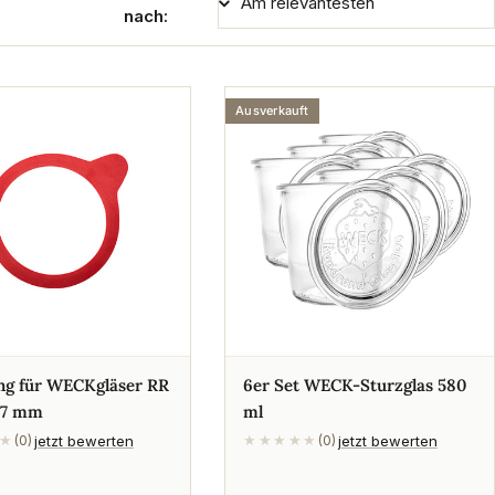
nach:
Ausverkauft
ng für WECKgläser RR
6er Set WECK-Sturzglas 580
67 mm
ml
jetzt bewerten
jetzt bewerten
★
(0)
★★★★★
(0)
rer