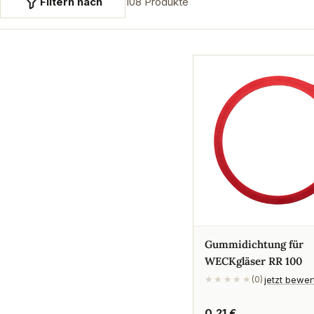
Filtern nach
108 Produkte
Gummidichtung für
WECKgläser RR 100
jetzt bewe
★★★★★
(0)
Regulärer
0,21 €