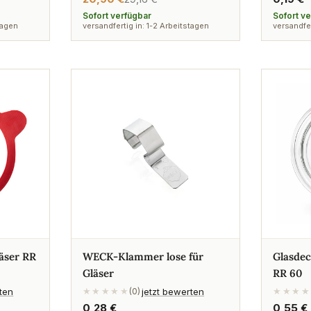
Verkaufspreis
Regulärer
Preis
Preis
Sofort verfügbar
Sofort v
tagen
versandfertig in: 1-2 Arbeitstagen
versandfer
äser RR
WECK-Klammer lose für
Glasdec
Gläser
RR 60
rten
jetzt bewerten
★★★★★
(0)
★★★★
Regulärer
0,28 €
Regulä
0,55 €