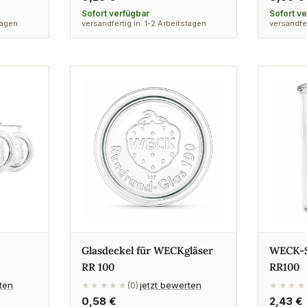
Preis
Preis
Sofort verfügbar
Sofort v
tagen
versandfertig in: 1-2 Arbeitstagen
versandfer
Glasdeckel für WECKgläser
WECK-S
RR 100
RR100
rten
jetzt bewerten
★★★★★
(0)
★★★★
Regulärer
0,58 €
Regulä
2,43 €