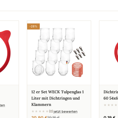
-28%
12 er Set WECK Tulpenglas 1
Dichtri
Liter mit Dichtringen und
60 54x
Klammern
rten
★★★★
jetzt bewerten
★★★★★
(0)
20,90 €
29,16 €
Regulä
0,19 €