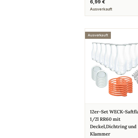
Regulärer
6,99 €
Preis
Ausverkauft
Ausverkauft
12er-Set WECK-Saftfl
1/2l RR60 mit
Deckel,Dichtring und
Klammer