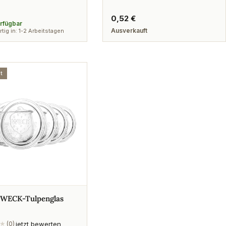
rer
Regulärer
0,52 €
erfügbar
Preis
Ausverkauft
tig in: 1-2 Arbeitstagen
t
t WECK-Tulpenglas
jetzt bewerten
★
(0)