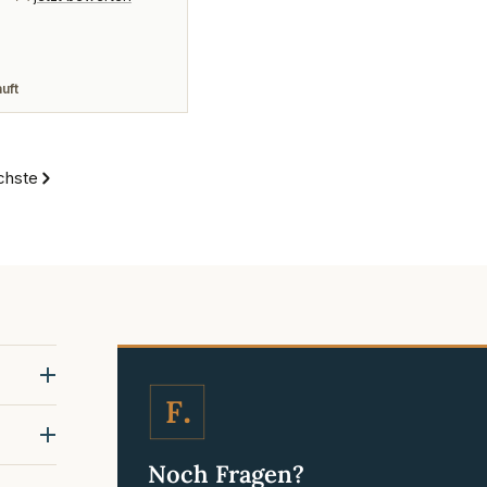
rer
uft
chste
F
Noch Fragen?