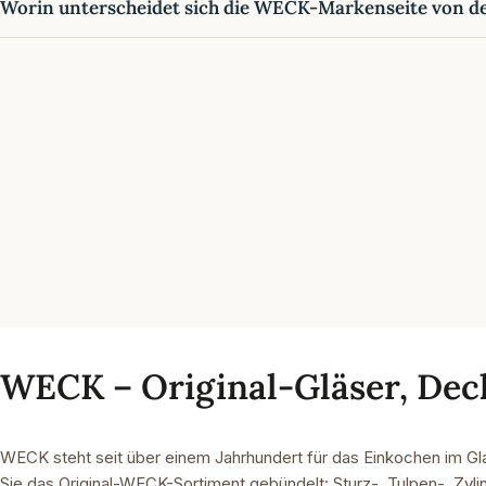
Worin unterscheidet sich die WECK-Markenseite von d
WECK – Original-Gläser, Dec
WECK steht seit über einem Jahrhundert für das Einkochen im Gl
Sie das Original-WECK-Sortiment gebündelt: Sturz-, Tulpen-, Zyl