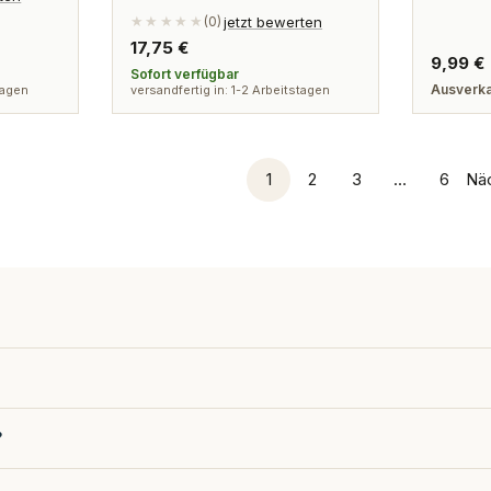
jetzt bewerten
★★★★★
(0)
Regulärer
17,75 €
Regulä
9,99 €
Preis
Sofort verfügbar
Preis
Ausverka
tagen
versandfertig in: 1-2 Arbeitstagen
1
2
3
…
6
Nä
?