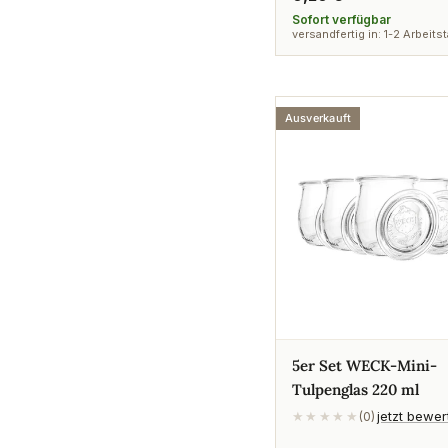
Preis
Sofort verfügbar
versandfertig in: 1-2 Arbeits
Ausverkauft
5er Set WECK-Mini-
Tulpenglas 220 ml
jetzt bewe
★★★★★
(0)