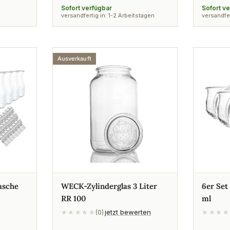
Preis
Preis
Sofort verfügbar
Sofort v
versandfertig in: 1-2 Arbeitstagen
versandfer
Ausverkauft
asche
WECK-Zylinderglas 3 Liter
6er Set
RR 100
ml
jetzt bewerten
★★★★★
(0)
★★★★