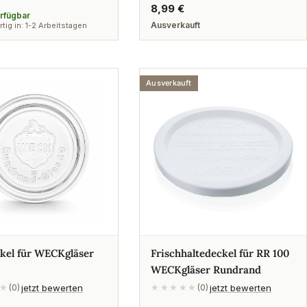
Regulärer
8,99 €
erfügbar
Preis
Ausverkauft
tig in: 1-2 Arbeitstagen
Ausverkauft
kel für WECKgläser
Frischhaltedeckel für RR 100
WECKgläser Rundrand
jetzt bewerten
jetzt bewerten
★
(0)
★★★★★
(0)
rer