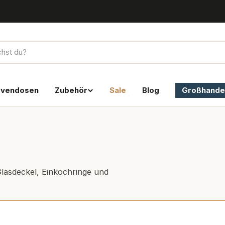
rvendosen
Zubehör
Sale
Blog
Großhande
Glasdeckel, Einkochringe und