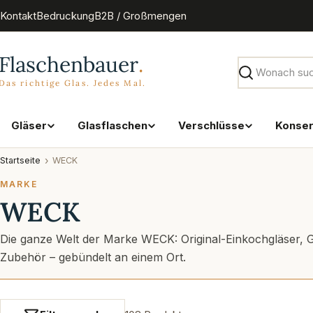
Zum
Kontakt
Bedruckung
B2B / Großmengen
Inhalt
springen
Suchen
Gläser
Glasflaschen
Verschlüsse
Konse
Startseite
WECK
MARKE
WECK
Die ganze Welt der Marke WECK: Original-Einkochgläser, 
Zubehör – gebündelt an einem Ort.