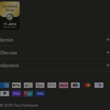
Facebook
Instagram
Pinterest
YouTube
Service
Über uns
Allgemein
Zahlungsmethoden
© 2026
Flaschenbauer
.