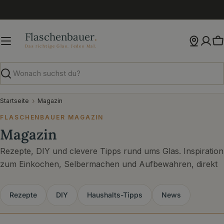
Zum
Inhalt
springen
W
Suchen
Startseite
Magazin
FLASCHENBAUER MAGAZIN
Magazin
Rezepte, DIY und clevere Tipps rund ums Glas. Inspiration
zum Einkochen, Selbermachen und Aufbewahren, direkt
aus unserer Werkstatt.
Rezepte
DIY
Haushalts-Tipps
News