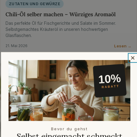
ZUTATEN UND GEWÜRZE
Chili-Öl selber machen – Würziges Aromaöl
Das perfekte Öl für Fischgerichte und Salate im Sommer.
Selbstgemachtes Kräuteröl in unseren hochwertigen
Glasflaschen.
Lesen →
21. Mai 2026
Bevor du gehst
Selbst eingemacht schmeckt