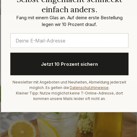
einfach anders.
Fang mit einem Glas an. Auf deine erste Bestellung
legen wir 10 Prozent drauf.
ZUTATEN UND GEWÜRZE
Zitronen-Rosmarin-Aromaöl - Rezept
Das perfekte Öl für Fischgerichte und Salate im Sommer.
Selbstgemachtes Kräuteröl in unseren hochwertigen
Glasflaschen.
Jetzt 10 Prozent sichern
Lesen →
29. April 2026
Newsletter mit Angeboten und Neuheiten, Abmeldung jederzeit
möglich. Es gelten die
Datenschutzhinweise
.
Kleiner Tipp: Nutze möglichst keine T-Online-Adresse, dort
kommen unsere Mails leider oft nicht an.