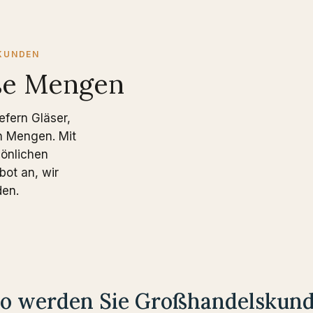
KUNDEN
oße Mengen
efern Gläser,
n Mengen. Mit
sönlichen
bot an, wir
den.
o werden Sie Großhandelskun