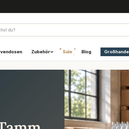
rvendosen
Zubehör
Sale
Blog
Großhande
 Tamm.