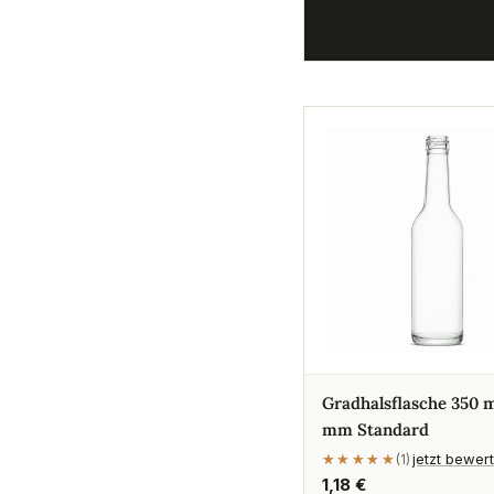
Gradhalsflasche 350 m
mm Standard
jetzt bewer
★★★★★
★★★★★
(1)
Regulärer
1,18 €