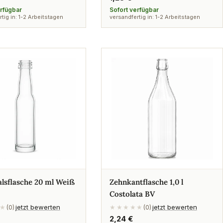
Preis
erfügbar
Sofort verfügbar
tig in: 1-2 Arbeitstagen
versandfertig in: 1-2 Arbeitstagen
lsflasche 20 ml Weiß
Zehnkantflasche 1,0 l
Costolata BV
jetzt bewerten
jetzt bewerten
★
(0)
★★★★★
(0)
rer
Regulärer
2,24 €