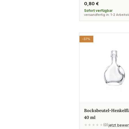
Regulärer
0,80 €
Preis
Sofort verfügbar
versandfertig in: 1-2 Arbeits
-37%
Bocksbeutel-Henkelfl
40 ml
jetzt bewe
★★★★★
(0)