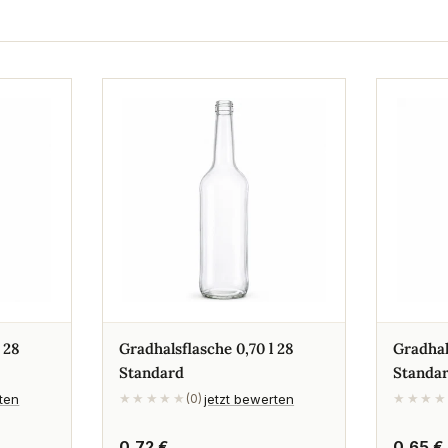
 28
Gradhalsflasche 0,70 l 28
Gradhal
Standard
Standa
rten
jetzt bewerten
★★★★★
(0)
★★★★
Regulärer
0,72 €
Regulä
0,65 €