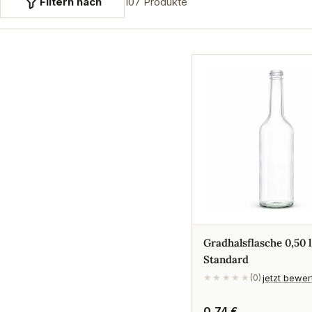
Filtern nach
107 Produkte
Gradhalsflasche 0,50 l
Standard
jetzt bewe
★★★★★
(0)
Regulärer
0,74 €