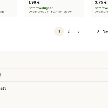
Regulärer
1,98 €
Regulä
3,75 €
Preis
Preis
Sofort verfügbar
Sofort v
tagen
versandfertig in: 1-2 Arbeitstagen
versandfer
1
2
3
…
6
Nä
?
net?