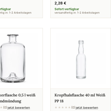
rer
Regulärer
2,28 €
Preis
erfügbar
Sofort verfügbar
tig in: 1-2 Arbeitstagen
versandfertig in: 1-2 Arbeitstagen
erflasche 0,5 l weiß
Kropfhalsflasche 40 ml Weiß
randmündung
PP 18
jetzt bewerten
jetzt bewerten
★
(0)
★★★★★
(0)