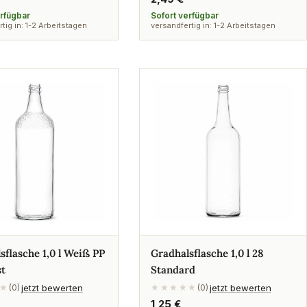
Preis
erfügbar
Sofort verfügbar
tig in: 1-2 Arbeitstagen
versandfertig in: 1-2 Arbeitstagen
sflasche 1,0 l Weiß PP
Gradhalsflasche 1,0 l 28
st
Standard
jetzt bewerten
jetzt bewerten
★
(0)
★★★★★
(0)
rer
Regulärer
1,25 €