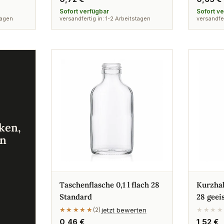
Preis
Preis
Sofort verfügbar
Sofort v
tagen
versandfertig in: 1-2 Arbeitstagen
versandfer
ken,
en
Taschenflasche 0,1 l flach 28
Kurzhal
Standard
28 geei
jetzt bewerten
★★★★★
★★★★★
(2)
★★★★
Regulärer
0,46 €
Regulä
1,52 €