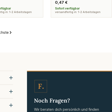
rer
Regulärer
0,47 €
Preis
erfügbar
Sofort verfügbar
tig in: 1-2 Arbeitstagen
versandfertig in: 1-2 Arbeitstagen
chste
F
Noch Fragen?
Wir beraten dich persönlich und finden