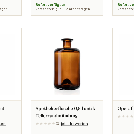
Preis
Preis
Sofort verfügbar
Sofort v
tagen
versandfertig in: 1-2 Arbeitstagen
versandfer
ml
Apothekerflasche 0,5 l antik
Operafl
Tellerrandmündung
★★★★
rten
jetzt bewerten
★★★★★
(0)