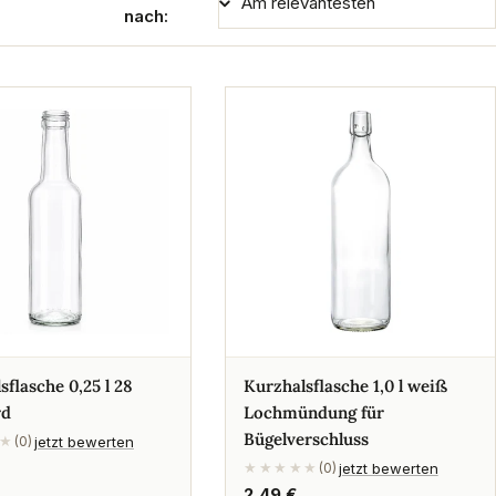
nach:
sflasche 0,25 l 28
Kurzhalsflasche 1,0 l weiß
rd
Lochmündung für
Bügelverschluss
jetzt bewerten
★
(0)
jetzt bewerten
★★★★★
(0)
rer
Regulärer
2,49 €