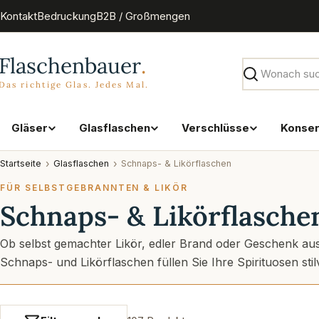
Zum
Kontakt
Bedruckung
B2B / Großmengen
Inhalt
springen
Suchen
Gläser
Glasflaschen
Verschlüsse
Konse
Startseite
Glasflaschen
Schnaps- & Likörflaschen
FÜR SELBSTGEBRANNTEN & LIKÖR
Schnaps- & Likörflasche
Ob selbst gemachter Likör, edler Brand oder Geschenk au
Schnaps- und Likörflaschen füllen Sie Ihre Spirituosen stil