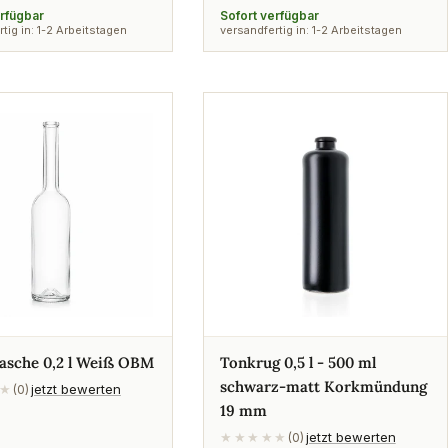
Preis
erfügbar
Sofort verfügbar
tig in: 1-2 Arbeitstagen
versandfertig in: 1-2 Arbeitstagen
asche 0,2 l Weiß OBM
Tonkrug 0,5 l - 500 ml
schwarz-matt Korkmündung
jetzt bewerten
★
(0)
19 mm
jetzt bewerten
★★★★★
(0)