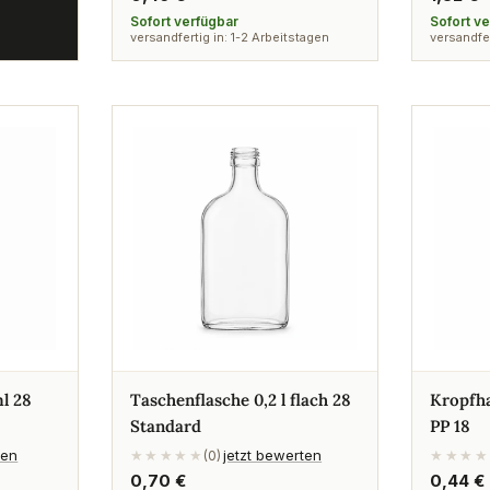
Preis
Preis
Sofort verfügbar
Sofort v
versandfertig in: 1-2 Arbeitstagen
versandfer
l 28
Taschenflasche 0,2 l flach 28
Kropfha
Standard
PP 18
ten
jetzt bewerten
★★★★★
(0)
★★★★
Regulärer
0,70 €
Regulä
0,44 €