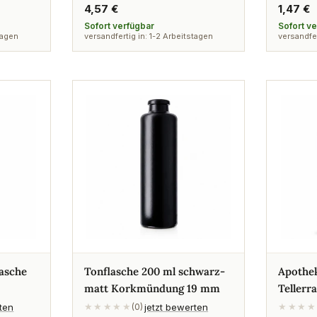
Regulärer
4,57 €
Regulä
1,47 €
Preis
Preis
Sofort verfügbar
Sofort v
tagen
versandfertig in: 1-2 Arbeitstagen
versandfer
asche
Tonflasche 200 ml schwarz-
Apothek
matt Korkmündung 19 mm
Teller
rten
jetzt bewerten
★★★★★
(0)
★★★★