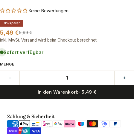
Keine Bewertungen
8%
sparen
5,49 €
5,99 €
Verkaufspreis
Regulärer
Preis
inkl. MwSt.
Versand
wird beim Checkout berechnet.
Sofort verfügbar
MENGE
−
+
In den Warenkorb
· 5,49 €
Zahlungsmethoden
Zahlung & Sicherheit