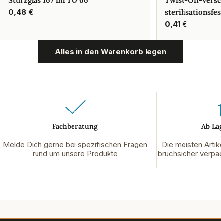
Sturzglas 167 ml TO 66
Twist-Off-Vers
Regulärer
0,48 €
sterilisationsfes
Preis
Regulärer
0,41 €
Preis
Alles in den Warenkorb legen
Fachberatung
Ab La
Melde Dich gerne bei spezifischen Fragen
Die meisten Artik
rund um unsere Produkte
bruchsicher verpac