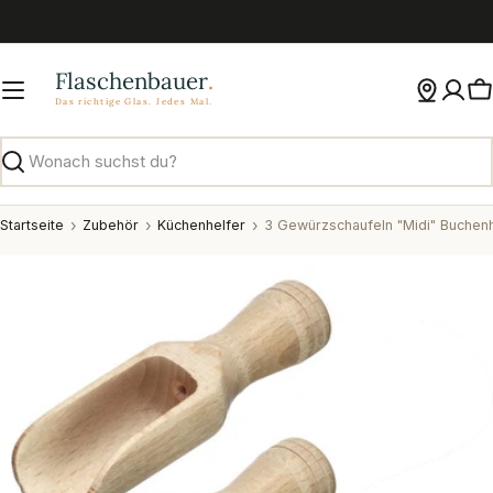
Zum
Inhalt
springen
W
Suchen
Startseite
Zubehör
Küchenhelfer