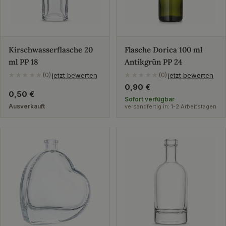
Kirschwasserflasche 20
Flasche Dorica 100 ml
ml PP 18
Antikgrün PP 24
jetzt bewerten
jetzt bewerten
★★★★★
(0)
★★★★★
(0)
Regulärer
0,90 €
Regulärer
0,50 €
Preis
Sofort verfügbar
Preis
Ausverkauft
versandfertig in: 1-2 Arbeitstagen