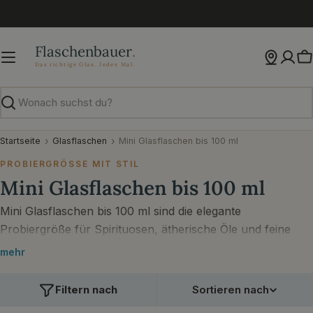
Zum
Inhalt
springen
W
Suchen
Startseite
Glasflaschen
Mini Glasflaschen bis 100 ml
PROBIERGRÖSSE MIT STIL
Mini Glasflaschen bis 100 ml
Mini Glasflaschen bis 100 ml sind die elegante
Probiergröße für Spirituosen, ätherische Öle und feine
Aromen.
mehr
Filtern nach
Sortieren nach