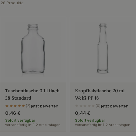
28 Produkte
Taschenflasche 0,1 l flach
Kropfhalsflasche 20 ml
28 Standard
Weiß PP 18
jetzt bewerten
jetzt bewerten
★★★★★
★★★★★
(2)
★★★★★
(0)
Regulärer
0,46 €
Regulärer
0,44 €
Preis
Preis
Sofort verfügbar
Sofort verfügbar
versandfertig in: 1-2 Arbeitstagen
versandfertig in: 1-2 Arbeitstagen