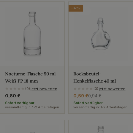
-37%
Nocturne-Flasche 50 ml
Bocksbeutel-
Weiß PP 18 mm
Henkelflasche 40 ml
jetzt bewerten
jetzt bewerten
★★★★★
(0)
★★★★★
(0)
Regulärer
0,80 €
0,59 €
0,94 €
Verkaufspreis
Regulärer
Preis
Preis
Sofort verfügbar
Sofort verfügbar
versandfertig in: 1-2 Arbeitstagen
versandfertig in: 1-2 Arbeitstagen