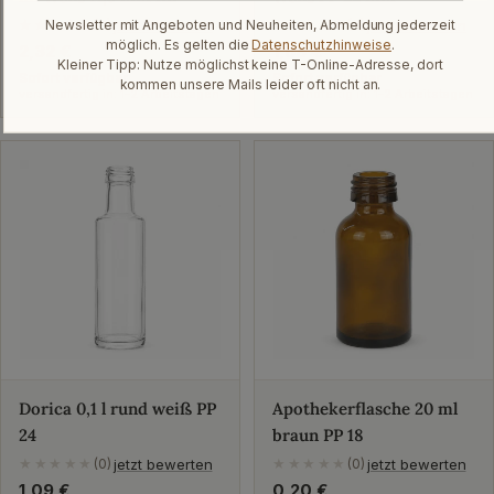
jetzt bewerten
jetzt bewerten
Newsletter mit Angeboten und Neuheiten, Abmeldung jederzeit
★★★★★
(0)
★★★★★
(0)
möglich. Es gelten die
Datenschutzhinweise
.
Regulärer
2,32 €
Regulärer
1,68 €
Kleiner Tipp: Nutze möglichst keine T-Online-Adresse, dort
Preis
Preis
Sofort verfügbar
Sofort verfügbar
kommen unsere Mails leider oft nicht an.
versandfertig in: 1-2 Arbeitstagen
versandfertig in: 1-2 Arbeitstagen
Dorica 0,1 l rund weiß PP
Apothekerflasche 20 ml
24
braun PP 18
jetzt bewerten
jetzt bewerten
★★★★★
(0)
★★★★★
(0)
Regulärer
1,09 €
Regulärer
0,20 €