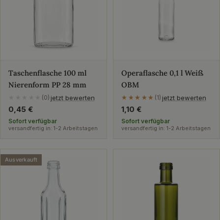
Taschenflasche 100 ml
Operaflasche 0,1 l Weiß
Nierenform PP 28 mm
OBM
jetzt bewerten
jetzt bewerten
★★★★★
(0)
★★★★★
★★★★★
(1)
Regulärer
0,45 €
Regulärer
1,10 €
Preis
Preis
Sofort verfügbar
Sofort verfügbar
versandfertig in: 1-2 Arbeitstagen
versandfertig in: 1-2 Arbeitstagen
Ausverkauft