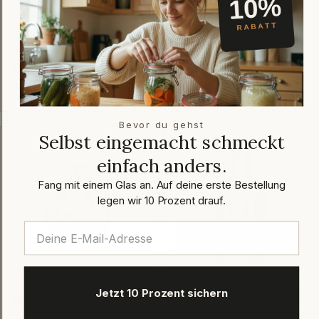
Bügelverschluss-
PP 18
Mündung
jetzt bewerten
★★★★★
(0)
jetzt bewerten
★★★★★
(0)
Regulärer
1,07 €
Regulärer
0,69 €
Preis
Sofort verfügbar
Preis
Ausverkauft
versandfertig in: 1-2 Arbeitstagen
Bevor du gehst
Selbst eingemacht schmeckt
einfach anders.
Fang mit einem Glas an. Auf deine erste Bestellung
legen wir 10 Prozent drauf.
Jetzt 10 Prozent sichern
Herzflasche Passion 50
Nocturne-Flasche 100 ml
ml Weiß 11,5 mm RB
Weiß PP 22 mm