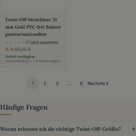
Twist-Off-Verschluss 70
mm Gold PVC-frei Button
pasteurisationsfest
jetzt bewerten
★★★★★
(0)
0,11 €
0,25 €
Verkaufspreis
Regulärer
Preis
Sofort verfügbar
versandfertig in: 1-2 Arbeitstagen
1
2
3
…
6
Nächste
Häufige Fragen
Woran erkenne ich die richtige Twist-Off-Größe?