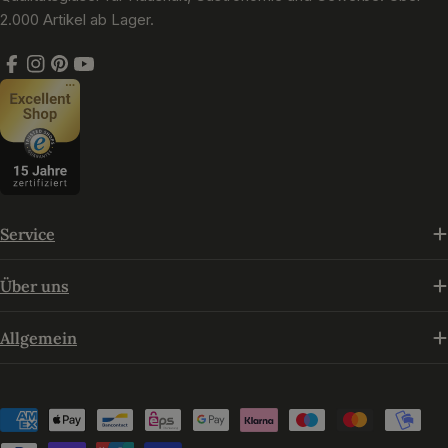
2.000 Artikel ab Lager.
Facebook
Instagram
Pinterest
YouTube
Service
Über uns
Allgemein
Zahlungsmethoden