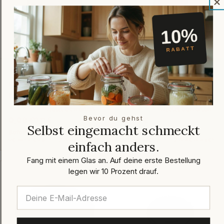
Twist-Off-Verschluss 66
Twist-Off-Verschluss 43
mm Schwarz-Grau PVC-
mm Gold
frei Button
pasteurisationsfest
jetzt bewerten
jetzt bewerten
★★★★★
★★★★★
(1)
★★★★★
(0)
Bevor du gehst
0,08 €
0,11 €
Regulärer
0,23 €
Verkaufspreis
Regulärer
Selbst eingemacht schmeckt
Preis
Preis
Sofort verfügbar
Sofort verfügbar
versandfertig in: 1-2 Arbeitstagen
versandfertig in: 1-2 Arbeitstagen
einfach anders.
Fang mit einem Glas an. Auf deine erste Bestellung
legen wir 10 Prozent drauf.