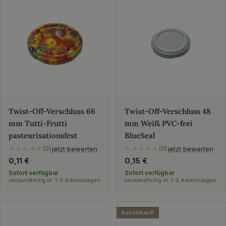
Twist-Off-Verschluss 66
Twist-Off-Verschluss 48
mm Tutti-Frutti
mm Weiß PVC-frei
pasteurisationsfest
BlueSeal
jetzt bewerten
jetzt bewerten
★★★★★
(0)
★★★★★
(0)
Regulärer
0,11 €
Regulärer
0,15 €
Preis
Preis
Sofort verfügbar
Sofort verfügbar
versandfertig in: 1-2 Arbeitstagen
versandfertig in: 1-2 Arbeitstagen
Ausverkauft