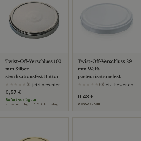
Twist-Off-Verschluss 100
Twist-Off-Verschluss 89
mm Silber
mm Weiß
sterilisationsfest Button
pasteurisationsfest
jetzt bewerten
jetzt bewerten
★★★★★
(0)
★★★★★
(0)
Regulärer
0,57 €
Regulärer
0,43 €
Preis
Sofort verfügbar
Preis
Ausverkauft
versandfertig in: 1-2 Arbeitstagen