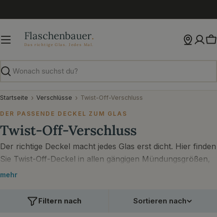
Zum
Inhalt
springen
W
Suchen
Startseite
Verschlüsse
Twist-Off-Verschluss
DER PASSENDE DECKEL ZUM GLAS
Twist-Off-Verschluss
Der richtige Deckel macht jedes Glas erst dicht. Hier finden
Sie Twist-Off-Deckel in allen gängigen Mündungsgrößen,
passend zu Ihren Einmach- und Vorratsgläsern.
mehr
Filtern nach
Sortieren nach