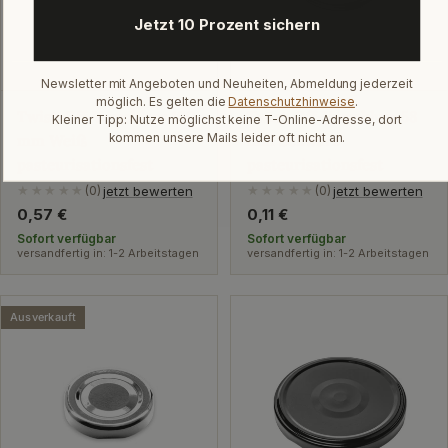
Jetzt 10 Prozent sichern
Newsletter mit Angeboten und Neuheiten, Abmeldung jederzeit
möglich. Es gelten die
Datenschutzhinweise
.
Twist-Off-Verschluss 100
Twist-Off-Verschluss 58
Kleiner Tipp: Nutze möglichst keine T-Online-Adresse, dort
kommen unsere Mails leider oft nicht an.
mm Weiß
mm Schwarz
pasteurisationsfest
pasteurisationsfest
jetzt bewerten
jetzt bewerten
★★★★★
(0)
★★★★★
(0)
Regulärer
0,57 €
Regulärer
0,11 €
Preis
Preis
Sofort verfügbar
Sofort verfügbar
versandfertig in: 1-2 Arbeitstagen
versandfertig in: 1-2 Arbeitstagen
Ausverkauft