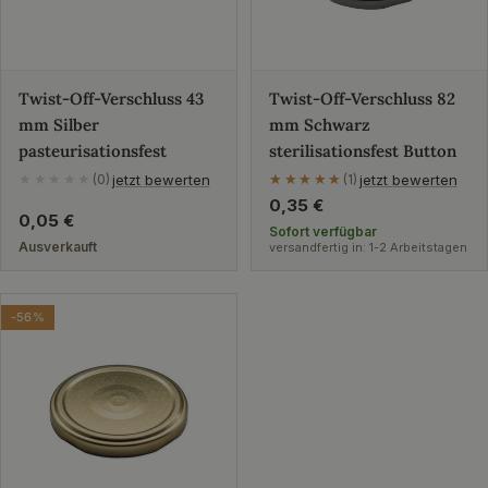
Twist-Off-Verschluss 43
Twist-Off-Verschluss 82
mm Silber
mm Schwarz
pasteurisationsfest
sterilisationsfest Button
jetzt bewerten
jetzt bewerten
★★★★★
(0)
★★★★★
★★★★★
(1)
Regulärer
0,35 €
Regulärer
0,05 €
Preis
Sofort verfügbar
Preis
Ausverkauft
versandfertig in: 1-2 Arbeitstagen
-56%