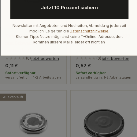
Jetzt 10 Prozent sichern
Newsletter mit Angeboten und Neuheiten, Abmeldung jederzeit
möglich. Es gelten die
Datenschutzhinweise
.
Twist-Off-Verschluss 58
Twist-Off-Verschluss 100
Kleiner Tipp: Nutze möglichst keine T-Online-Adresse, dort
kommen unsere Mails leider oft nicht an.
mm Schwarz
mm Weiß
pasteurisationsfest
pasteurisationsfest
jetzt bewerten
jetzt bewerten
★★★★★
(0)
★★★★★
(0)
Regulärer
0,11 €
Regulärer
0,57 €
Preis
Preis
Sofort verfügbar
Sofort verfügbar
versandfertig in: 1-2 Arbeitstagen
versandfertig in: 1-2 Arbeitstagen
Ausverkauft