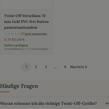
Twist-Off-Verschluss 70
mm Gold PVC-frei Button
pasteurisationsfest
jetzt bewerten
★★★★★
(0)
0,11 €
0,25 €
Verkaufspreis
Regulärer
Preis
Sofort verfügbar
versandfertig in: 1-2 Arbeitstagen
1
2
3
…
6
Nächste
Häufige Fragen
Woran erkenne ich die richtige Twist-Off-Größe?