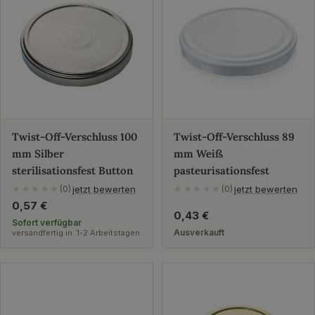
Twist-Off-Verschluss 100
Twist-Off-Verschluss 89
mm Silber
mm Weiß
sterilisationsfest Button
pasteurisationsfest
jetzt bewerten
jetzt bewerten
★★★★★
(0)
★★★★★
(0)
Regulärer
0,57 €
Regulärer
0,43 €
Preis
Sofort verfügbar
Preis
Ausverkauft
versandfertig in: 1-2 Arbeitstagen