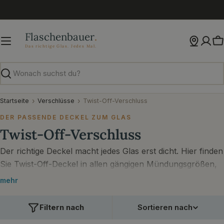
Zum
Inhalt
springen
W
Suchen
Startseite
Verschlüsse
Twist-Off-Verschluss
DER PASSENDE DECKEL ZUM GLAS
Twist-Off-Verschluss
Der richtige Deckel macht jedes Glas erst dicht. Hier finden
Sie Twist-Off-Deckel in allen gängigen Mündungsgrößen,
passend zu Ihren Einmach- und Vorratsgläsern.
mehr
Filtern nach
Sortieren nach