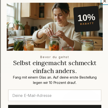
Twist-Off-Verschluss 66
Twist-Off-Verschluss 43
mm Schwarz-Grau PVC-
mm Gold
frei Button
pasteurisationsfest
jetzt bewerten
jetzt bewerten
★★★★★
(0)
★★★★★
(0)
Bevor du gehst
0,08 €
0,11 €
Regulärer
0,23 €
Verkaufspreis
Regulärer
Selbst eingemacht schmeckt
Preis
Preis
Sofort verfügbar
Sofort verfügbar
versandfertig in: 1-2 Arbeitstagen
versandfertig in: 1-2 Arbeitstagen
einfach anders.
Fang mit einem Glas an. Auf deine erste Bestellung
legen wir 10 Prozent drauf.