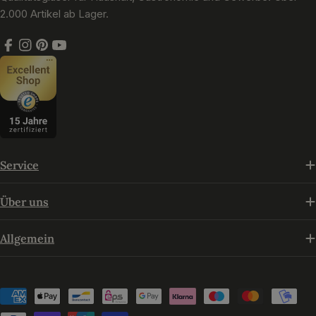
2.000 Artikel ab Lager.
Facebook
Instagram
Pinterest
YouTube
Service
Über uns
Allgemein
Zahlungsmethoden