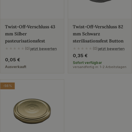
Twist-Off-Verschluss 43
Twist-Off-Verschluss 82
mm Silber
mm Schwarz
pasteurisationsfest
sterilisationsfest Button
jetzt bewerten
jetzt bewerten
★★★★★
(0)
★★★★★
(0)
Regulärer
0,35 €
Regulärer
0,05 €
Preis
Sofort verfügbar
Preis
Ausverkauft
versandfertig in: 1-2 Arbeitstagen
-56%