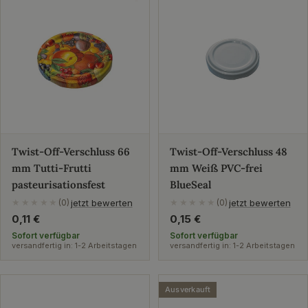
Twist-Off-Verschluss 66
Twist-Off-Verschluss 48
mm Tutti-Frutti
mm Weiß PVC-frei
pasteurisationsfest
BlueSeal
jetzt bewerten
jetzt bewerten
★★★★★
(0)
★★★★★
(0)
Regulärer
0,11 €
Regulärer
0,15 €
Preis
Preis
Sofort verfügbar
Sofort verfügbar
versandfertig in: 1-2 Arbeitstagen
versandfertig in: 1-2 Arbeitstagen
Ausverkauft