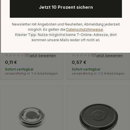
Jetzt 10 Prozent sichern
Newsletter mit Angeboten und Neuheiten, Abmeldung jederzeit
möglich. Es gelten die
Datenschutzhinweise
.
Twist-Off-Verschluss 58
Twist-Off-Verschluss 100
Kleiner Tipp: Nutze möglichst keine T-Online-Adresse, dort
kommen unsere Mails leider oft nicht an.
mm Schwarz
mm Weiß
pasteurisationsfest
pasteurisationsfest
jetzt bewerten
jetzt bewerten
★★★★★
(0)
★★★★★
(0)
Regulärer
0,11 €
Regulärer
0,57 €
Preis
Preis
Sofort verfügbar
Sofort verfügbar
versandfertig in: 1-2 Arbeitstagen
versandfertig in: 1-2 Arbeitstagen