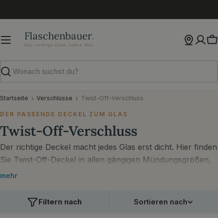
Zum
Inhalt
springen
W
Suchen
Startseite
Verschlüsse
Twist-Off-Verschluss
DER PASSENDE DECKEL ZUM GLAS
Twist-Off-Verschluss
Der richtige Deckel macht jedes Glas erst dicht. Hier finden
Sie Twist-Off-Deckel in allen gängigen Mündungsgrößen,
passend zu Ihren Einmach- und Vorratsgläsern.
mehr
Filtern nach
Sortieren nach