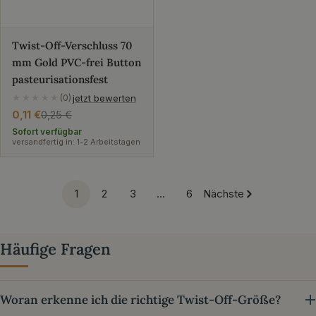
Twist-Off-Verschluss 70
mm Gold PVC-frei Button
pasteurisationsfest
jetzt bewerten
★★★★★
(0)
0,11 €
0,25 €
Verkaufspreis
Regulärer
Preis
Sofort verfügbar
versandfertig in: 1-2 Arbeitstagen
1
2
3
…
6
Nächste
Häufige Fragen
Woran erkenne ich die richtige Twist-Off-Größe?