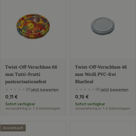
Twist-Off-Verschluss 66
Twist-Off-Verschluss 48
mm Tutti-Frutti
mm Weiß PVC-frei
pasteurisationsfest
BlueSeal
jetzt bewerten
jetzt bewerten
★★★★★
(0)
★★★★★
(0)
Regulärer
0,11 €
Regulärer
0,15 €
Preis
Preis
Sofort verfügbar
Sofort verfügbar
versandfertig in: 1-2 Arbeitstagen
versandfertig in: 1-2 Arbeitstagen
Ausverkauft