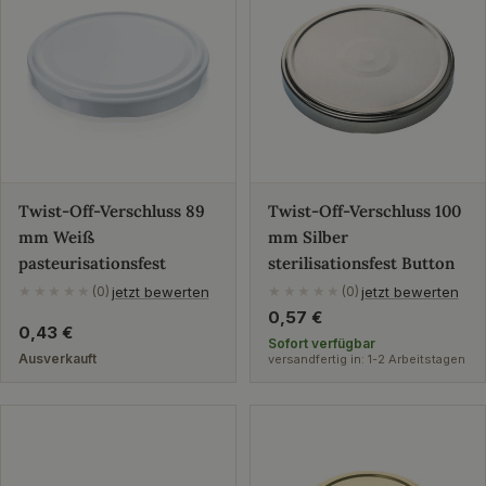
Twist-Off-Verschluss 89
Twist-Off-Verschluss 100
mm Weiß
mm Silber
pasteurisationsfest
sterilisationsfest Button
jetzt bewerten
jetzt bewerten
★★★★★
(0)
★★★★★
(0)
Regulärer
0,57 €
Regulärer
0,43 €
Preis
Sofort verfügbar
Preis
Ausverkauft
versandfertig in: 1-2 Arbeitstagen