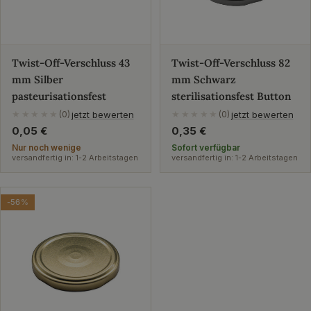
Twist-Off-Verschluss 43
Twist-Off-Verschluss 82
mm Silber
mm Schwarz
pasteurisationsfest
sterilisationsfest Button
jetzt bewerten
jetzt bewerten
★★★★★
(0)
★★★★★
(0)
Regulärer
0,05 €
Regulärer
0,35 €
Preis
Preis
Nur noch wenige
Sofort verfügbar
versandfertig in: 1-2 Arbeitstagen
versandfertig in: 1-2 Arbeitstagen
-56%