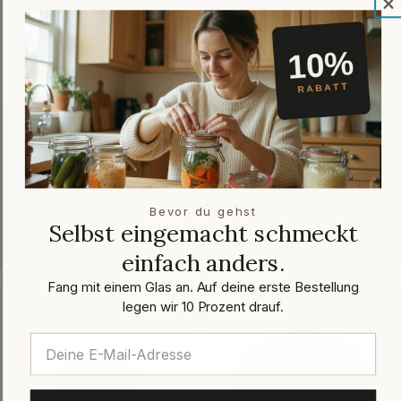
Twist-Off-Verschluss 66
Twist-Off-Verschluss 43
mm Schwarz-Grau PVC-
mm Gold
frei Button
pasteurisationsfest
jetzt bewerten
jetzt bewerten
★★★★★
(0)
★★★★★
(0)
Bevor du gehst
0,08 €
0,11 €
Regulärer
0,23 €
Verkaufspreis
Regulärer
Selbst eingemacht schmeckt
Preis
Preis
Sofort verfügbar
Sofort verfügbar
versandfertig in: 1-2 Arbeitstagen
versandfertig in: 1-2 Arbeitstagen
einfach anders.
Fang mit einem Glas an. Auf deine erste Bestellung
legen wir 10 Prozent drauf.