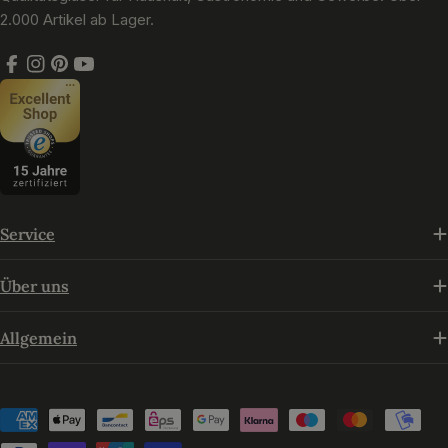
2.000 Artikel ab Lager.
Facebook
Instagram
Pinterest
YouTube
Service
Über uns
Allgemein
Zahlungsmethoden