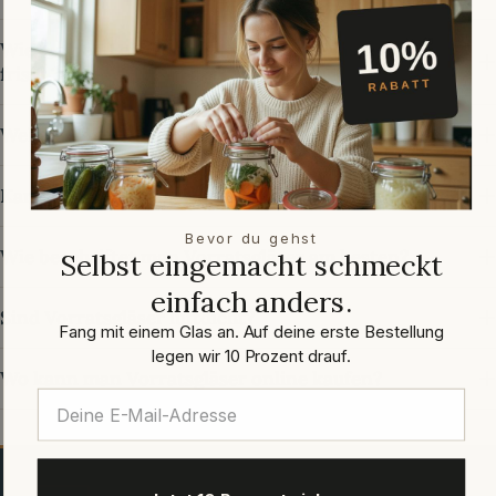
Wie bleiben Lebensmittel im Vorratsglas länger
frisch?
Welche Vorratsgläser eignen sich für Müsli?
Kann man Vorratsgläser zum Einkochen verwenden?
Bevor du gehst
Wie beschriftet man Vorratsgläser am besten?
Selbst eingemacht schmeckt
einfach anders.
Sind Vorratsgläser luftdicht?
Fang mit einem Glas an. Auf deine erste Bestellung
legen wir 10 Prozent drauf.
Wo kann man Vorratsgläser online kaufen?