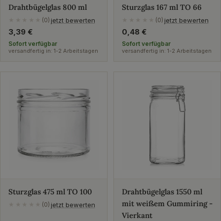
Drahtbügelglas 800 ml
Sturzglas 167 ml TO 66
jetzt bewerten
jetzt bewerten
★★★★★
(0)
★★★★★
(0)
Regulärer
3,39 €
Regulärer
0,48 €
Preis
Preis
Sofort verfügbar
Sofort verfügbar
versandfertig in: 1-2 Arbeitstagen
versandfertig in: 1-2 Arbeitstagen
Sturzglas 475 ml TO 100
Drahtbügelglas 1550 ml
mit weißem Gummiring -
jetzt bewerten
★★★★★
(0)
Vierkant