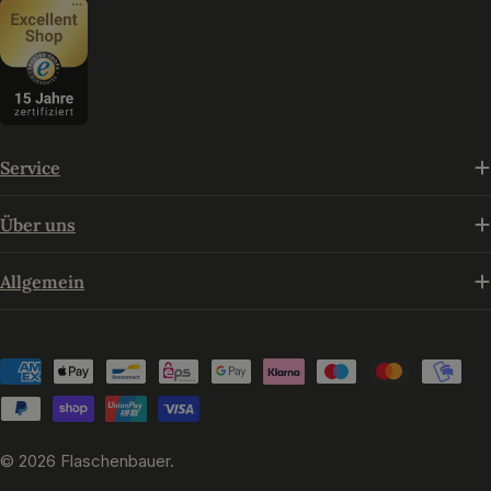
Service
Über uns
Allgemein
Zahlungsmethoden
© 2026
Flaschenbauer
.