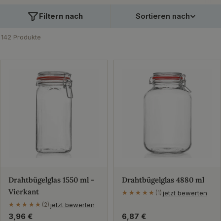
schließen meist luftdicht und sicher ab, so dass
Filtern nach
Sortieren nach
Lebensmittel lange darin aufbewahrt werden können.
Auch das ewige Plastiktütenchaos und Klippse sammeln
142 Produkte
haben damit ein Ende. Ein Vorratsglas ist nachhaltig und
langlebig.
Drahtbügelglas 1550 ml -
Drahtbügelglas 4880 ml
Vierkant
jetzt bewerten
★★★★★
★★★★★
(1)
jetzt bewerten
★★★★★
★★★★★
(2)
Regulärer
3,96 €
Regulärer
6,87 €