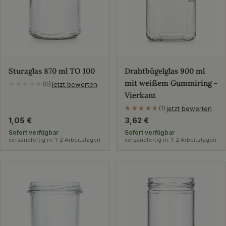
Sturzglas 870 ml TO 100
Drahtbügelglas 900 ml
mit weißem Gummiring -
jetzt bewerten
★★★★★
(0)
Vierkant
jetzt bewerten
★★★★★
★★★★★
(1)
Regulärer
1,05 €
Regulärer
3,62 €
Preis
Preis
Sofort verfügbar
Sofort verfügbar
versandfertig in: 1-2 Arbeitstagen
versandfertig in: 1-2 Arbeitstagen