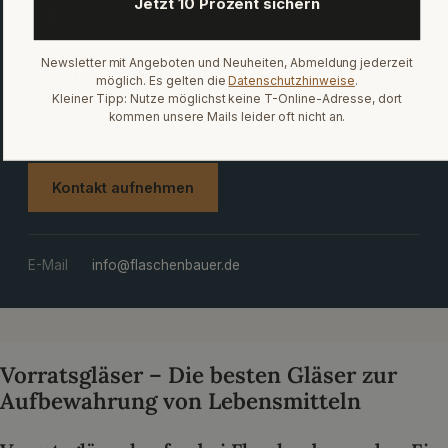
Jetzt 10 Prozent sichern
F
Newsletter mit Angeboten und Neuheiten, Abmeldung jederzeit
Noch Fragen?
möglich. Es gelten die
Datenschutzhinweise
.
Kleiner Tipp: Nutze möglichst keine T-Online-Adresse, dort
Wir beraten dich persönlich und finden das richtige Glas.
kommen unsere Mails leider oft nicht an.
Ab 1 Stück, ohne Mindestmenge.
Kontakt aufnehmen
E-Mail
info@flaschenbauer.de
Vorratsgläser – Die besten Gläser zur
Aufbewahrung von Lebensmitteln