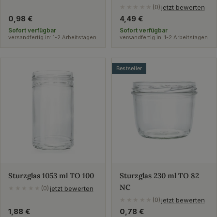
jetzt bewerten
★★★★★
(0)
Regulärer
0,98 €
Regulärer
4,49 €
Preis
Preis
Sofort verfügbar
Sofort verfügbar
versandfertig in: 1-2 Arbeitstagen
versandfertig in: 1-2 Arbeitstagen
Bestseller
Sturzglas 1053 ml TO 100
Sturzglas 230 ml TO 82
NC
jetzt bewerten
★★★★★
(0)
jetzt bewerten
★★★★★
(0)
Regulärer
1,88 €
Regulärer
0,78 €