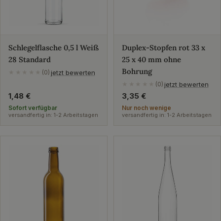
Schlegelflasche 0,5 l Weiß
Duplex-Stopfen rot 33 x
28 Standard
25 x 40 mm ohne
Bohrung
jetzt bewerten
★★★★★
(0)
jetzt bewerten
★★★★★
(0)
Regulärer
1,48 €
Regulärer
3,35 €
Preis
Preis
Sofort verfügbar
Nur noch wenige
versandfertig in: 1-2 Arbeitstagen
versandfertig in: 1-2 Arbeitstagen