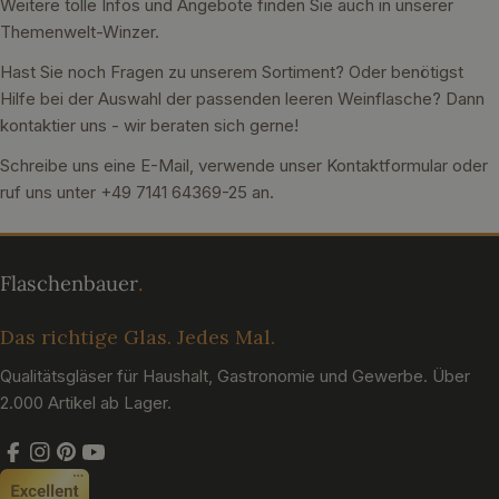
Weitere tolle Infos und Angebote finden Sie auch in unserer
Themenwelt-Winzer.
Hast Sie noch Fragen zu unserem Sortiment? Oder benötigst
Hilfe bei der Auswahl der passenden leeren Weinflasche? Dann
kontaktier uns - wir beraten sich gerne!
Schreibe uns eine E-Mail, verwende unser Kontaktformular oder
ruf uns unter +49 7141 64369-25 an.
Das richtige Glas. Jedes Mal.
Qualitätsgläser für Haushalt, Gastronomie und Gewerbe. Über
2.000 Artikel ab Lager.
Facebook
Instagram
Pinterest
YouTube