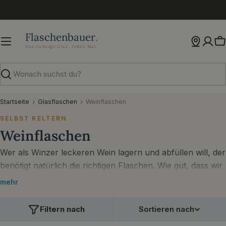
Zum
Inhalt
springen
W
Suchen
Startseite
Glasflaschen
Weinflaschen
SELBST KELTERN
Weinflaschen
Wer als Winzer leckeren Wein lagern und abfüllen will, der
benötigt natürlich die richtigen Flaschen. Wie gut, dass wir
von Flaschenbauer eine praktische und tolle Auswahl an
mehr
verschiedenen leeren Weinflaschen haben. Ohne
Mindestbestellwert können. Sowohl gewerbliche Winzer
Filtern nach
Sortieren nach
als auch Hobbywinzer können ihre Weinflaschen und