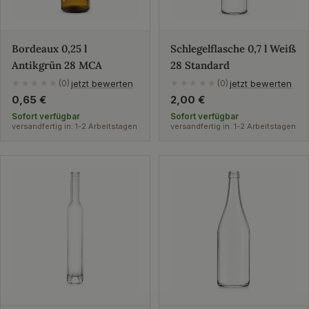
Bordeaux 0,25 l
Schlegelflasche 0,7 l Weiß
Antikgrün 28 MCA
28 Standard
jetzt bewerten
jetzt bewerten
★★★★★
(0)
★★★★★
(0)
Regulärer
0,65 €
Regulärer
2,00 €
Preis
Preis
Sofort verfügbar
Sofort verfügbar
versandfertig in: 1-2 Arbeitstagen
versandfertig in: 1-2 Arbeitstagen