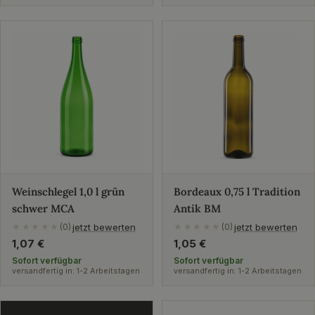
Weinschlegel 1,0 l grün
Bordeaux 0,75 l Tradition
schwer MCA
Antik BM
jetzt bewerten
jetzt bewerten
★★★★★
(0)
★★★★★
(0)
Regulärer
1,07 €
Regulärer
1,05 €
Preis
Preis
Sofort verfügbar
Sofort verfügbar
versandfertig in: 1-2 Arbeitstagen
versandfertig in: 1-2 Arbeitstagen