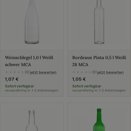
Weinschlegel 1,0 l Weiß
Bordeaux Pinta 0,5 l Weiß
schwer MCA
28 MCA
jetzt bewerten
jetzt bewerten
★★★★★
(0)
★★★★★
(0)
Regulärer
1,07 €
Regulärer
1,05 €
Preis
Preis
Sofort verfügbar
Sofort verfügbar
versandfertig in: 1-2 Arbeitstagen
versandfertig in: 1-2 Arbeitstagen