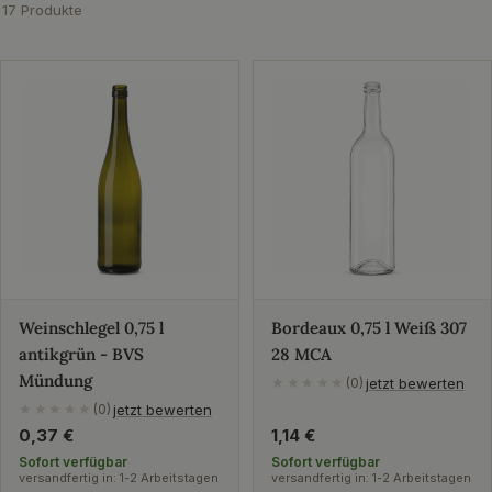
Zubehör bei uns bestellen.
17 Produkte
Weinschlegel 0,75 l
Bordeaux 0,75 l Weiß 307
antikgrün - BVS
28 MCA
Mündung
jetzt bewerten
★★★★★
(0)
jetzt bewerten
★★★★★
(0)
Regulärer
0,37 €
Regulärer
1,14 €
Preis
Preis
Sofort verfügbar
Sofort verfügbar
versandfertig in: 1-2 Arbeitstagen
versandfertig in: 1-2 Arbeitstagen