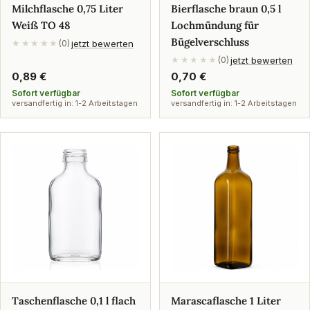
Milchflasche 0,75 Liter
Bierflasche braun 0,5 l
Weiß TO 48
Lochmündung für
Bügelverschluss
jetzt bewerten
★★★★★
(0)
jetzt bewerten
★★★★★
(0)
Regulärer
0,89 €
Regulärer
0,70 €
Preis
Preis
Sofort verfügbar
Sofort verfügbar
versandfertig in: 1-2 Arbeitstagen
versandfertig in: 1-2 Arbeitstagen
Taschenflasche 0,1 l flach
Marascaflasche 1 Liter