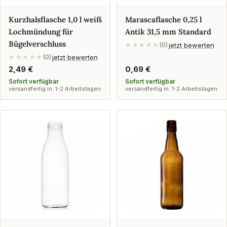
Kurzhalsflasche 1,0 l weiß
Marascaflasche 0,25 l
Lochmündung für
Antik 31,5 mm Standard
Bügelverschluss
jetzt bewerten
★★★★★
(0)
jetzt bewerten
★★★★★
(0)
Regulärer
2,49 €
Regulärer
0,69 €
Preis
Preis
Sofort verfügbar
Sofort verfügbar
versandfertig in: 1-2 Arbeitstagen
versandfertig in: 1-2 Arbeitstagen