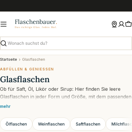
Zum
Inhalt
springen
W
Suchen
Startseite
Glasflaschen
ABFÜLLEN & GENIESSEN
Glasflaschen
Ob für Saft, Öl, Likör oder Sirup: Hier finden Sie leere
Glasflaschen in jeder Form und Größe, mit dem passenden
Verschluss.
mehr
Ölflaschen
Weinflaschen
Saftflaschen
Milchflas