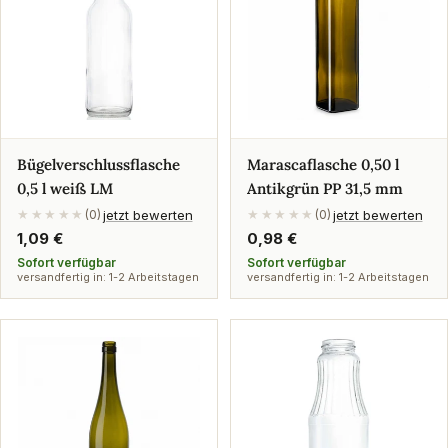
Bügelverschlussflasche
Marascaflasche 0,50 l
0,5 l weiß LM
Antikgrün PP 31,5 mm
jetzt bewerten
jetzt bewerten
★★★★★
(0)
★★★★★
(0)
Regulärer
1,09 €
Regulärer
0,98 €
Preis
Preis
Sofort verfügbar
Sofort verfügbar
versandfertig in: 1-2 Arbeitstagen
versandfertig in: 1-2 Arbeitstagen