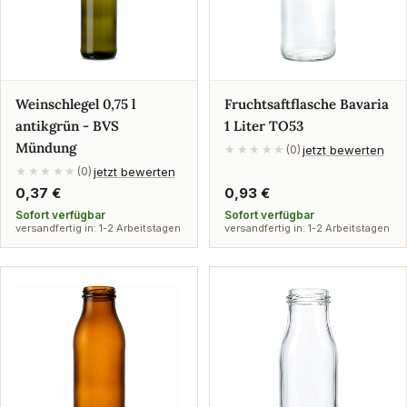
Weinschlegel 0,75 l
Fruchtsaftflasche Bavaria
antikgrün - BVS
1 Liter TO53
Mündung
jetzt bewerten
★★★★★
(0)
jetzt bewerten
★★★★★
(0)
Regulärer
0,37 €
Regulärer
0,93 €
Preis
Preis
Sofort verfügbar
Sofort verfügbar
versandfertig in: 1-2 Arbeitstagen
versandfertig in: 1-2 Arbeitstagen