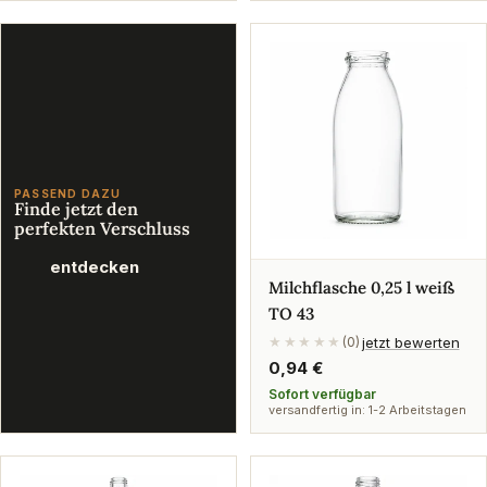
PASSEND DAZU
Finde jetzt den
perfekten Verschluss
entdecken
Milchflasche 0,25 l weiß
TO 43
jetzt bewerten
★★★★★
(0)
Regulärer
0,94 €
Preis
Sofort verfügbar
versandfertig in: 1-2 Arbeitstagen