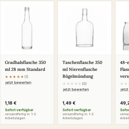
Gradhalsflasche 350
Taschenflasche 350
48-
ml 28 mm Standard
ml Nierenflasche
Flas
Bügelmündung
ver
★★★★★
★★★★★
(1)
jetzt bewerten
★★★★★
(0)
★★
jetzt bewerten
jetz
Regulärer
1,18 €
Regulärer
1,49 €
Reg
49,
Preis
Preis
Pre
Sofort verfügbar
Sofort verfügbar
Sofo
versandfertig in: 1-2
versandfertig in: 1-2
versa
Arbeitstagen
Arbeitstagen
Arbei