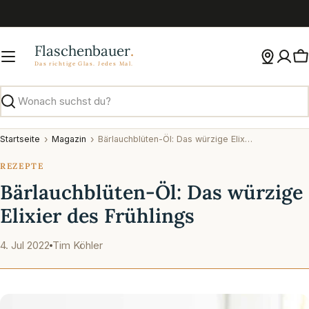
Zum
Inhalt
springen
W
Suchen
Startseite
Magazin
Bärlauchblüten-Öl: Das würzige Elixier des Frühlings
REZEPTE
Bärlauchblüten-Öl: Das würzige
Elixier des Frühlings
4. Jul 2022
Tim Köhler