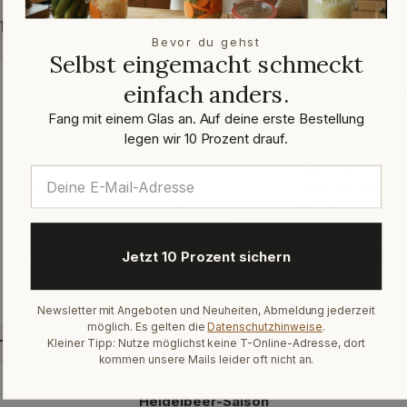
Unsere Kundenmeinungen
Bevor du gehst
Selbst eingemacht schmeckt
einfach anders.
Keines, wirklich keines, hat
Ich bin beeindr
Schaden genommen
Armin D. · Trusted
Fang mit einem Glas an. Auf deine erste Bestellung
✓ Verifizierter Kau
Trusted Shops · März 2026
legen wir 10 Prozent drauf.
✓ Verifizierter Kauf
„Besonders beein
mich die gesamte
„Ich habe Vorratsgläser mit
Hier kann man de
Bügelverschluss bestellt. Es waren
diese Firma offen
über 30 Gläser. Es ist alles einfach so
langjährige Erfah
gut verpackt gewesen, dass keines,
Jetzt 10 Prozent sichern
Chapeau“
wirklich keines, Schaden genommen
hat.“
Newsletter mit Angeboten und Neuheiten, Abmeldung jederzeit
möglich. Es gelten die
Datenschutzhinweise
.
Kleiner Tipp: Nutze möglichst keine T-Online-Adresse, dort
kommen unsere Mails leider oft nicht an.
Heidelbeer-Saison