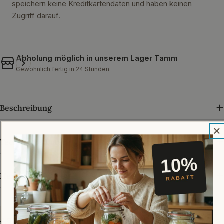
speichern keine Kreditkartendaten und haben keinen
Zugriff darauf.
Abholung möglich in unserem
Lager Tamm
Gewöhnlich fertig in 24 Stunden
Beschreibung
Technische Daten
Herstellerangaben
4,89 von 5 · über 33.000 Bewertungen bei Trusted Shops