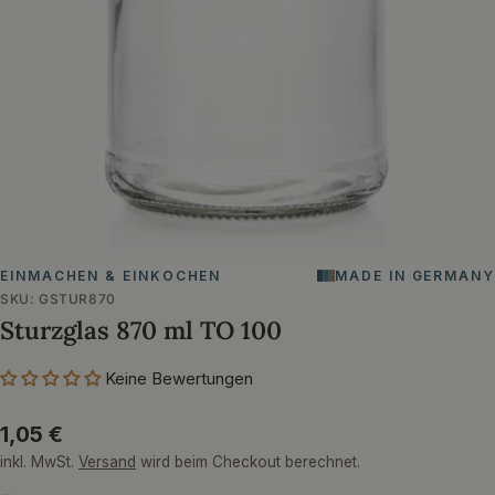
Öffnen Sie das Medium 0 im Modalformat
EINMACHEN & EINKOCHEN
MADE IN GERMANY
SKU:
GSTUR870
Sturzglas 870 ml TO 100
Keine Bewertungen
Regulärer
1,05 €
Preis
inkl. MwSt.
Versand
wird beim Checkout berechnet.