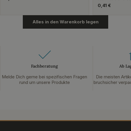
Preis
Regulärer
0,41 €
Preis
Alles in den Warenkorb legen
Fachberatung
Ab La
Melde Dich gerne bei spezifischen Fragen
Die meisten Artik
rund um unsere Produkte
bruchsicher verpac