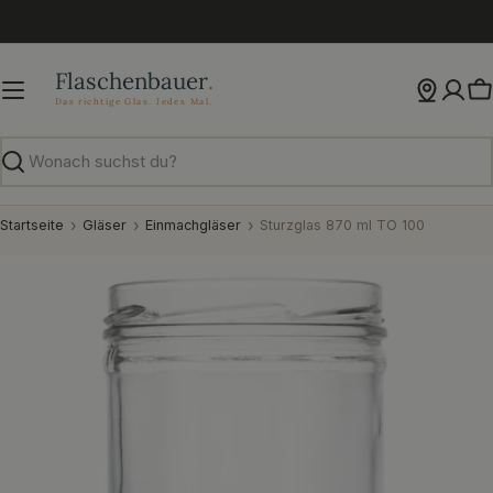
Zum
Inhalt
springen
W
Suchen
Startseite
Gläser
Einmachgläser
Sturzglas 870 ml TO 100