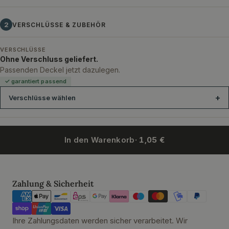
2
VERSCHLÜSSE & ZUBEHÖR
VERSCHLÜSSE
Ohne Verschluss geliefert.
Passenden Deckel jetzt dazulegen.
✓ garantiert passend
Verschlüsse wählen
In den Warenkorb
· 1,05 €
Twist-Off-Verschluss 100 mm Gold sterilisationsfest Button
Twist
Zahlungsmethoden
Zahlung & Sicherheit
Ihre Zahlungsdaten werden sicher verarbeitet. Wir