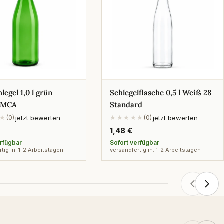
legel 1,0 l grün
Schlegelflasche 0,5 l Weiß 28
 MCA
Standard
jetzt bewerten
jetzt bewerten
★
(0)
★★★★★
(0)
rer
Regulärer
1,48 €
Preis
erfügbar
Sofort verfügbar
tig in: 1-2 Arbeitstagen
versandfertig in: 1-2 Arbeitstagen