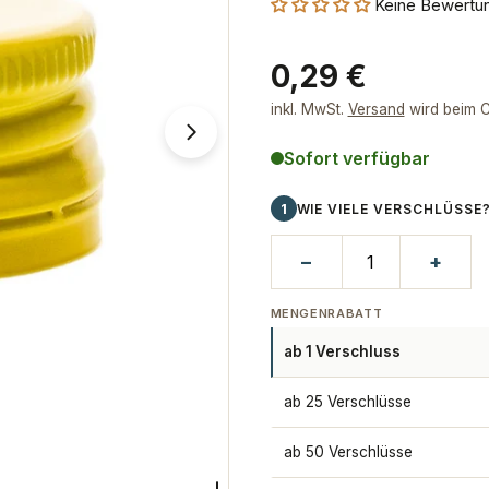
Keine Bewertu
Regulärer
0,29 €
Preis
inkl. MwSt.
Versand
wird beim C
Öffnen Sie das Medium 1 im Moda
Sofort verfügbar
1
WIE VIELE VERSCHLÜSSE
−
+
MENGENRABATT
ab 1 Verschluss
ab 25 Verschlüsse
ab 50 Verschlüsse