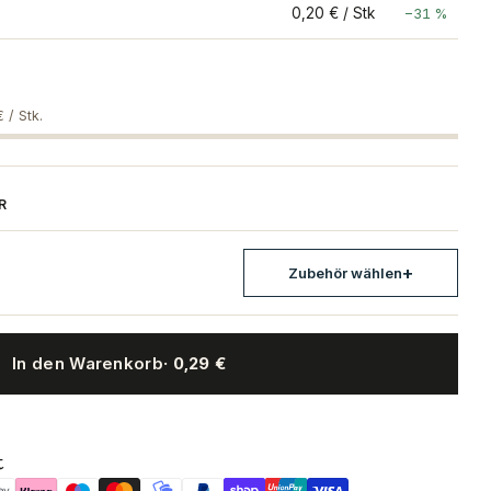
0,20 € / Stk
−31 %
 / Stk.
R
Zubehör wählen
In den Warenkorb
· 0,29 €
ndverschließzange für Sicherungsring
t