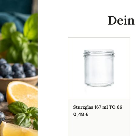
Dei
Sturzglas 167 ml TO 66
Regulärer
0,48 €
Preis