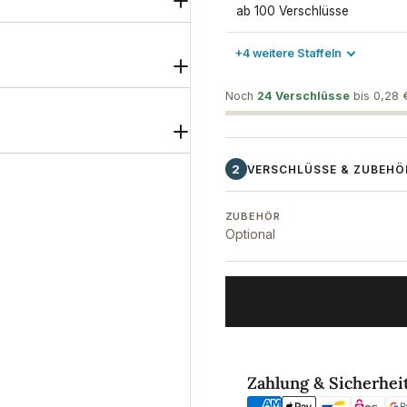
ab 100 Verschlüsse
+4 weitere Staffeln
Noch
24 Verschlüsse
bis 0,28 €
2
VERSCHLÜSSE & ZUBEHÖ
ZUBEHÖR
Optional
Kapselverschließer 28 mm Ha
Zahlungsmethoden
Zahlung & Sicherhei