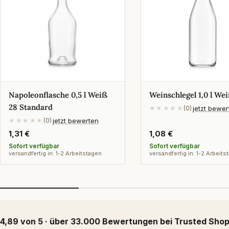
Napoleonflasche 0,5 l Weiß
Weinschlegel 1,0 l W
28 Standard
jetzt bewe
★★★★★
(0)
jetzt bewerten
★★★★★
(0)
Regulärer
1,31 €
Regulärer
1,08 €
Preis
Preis
Sofort verfügbar
Sofort verfügbar
versandfertig in: 1-2 Arbeitstagen
versandfertig in: 1-2 Arbeits
4,89 von 5 · über 33.000 Bewertungen bei Trusted Sho