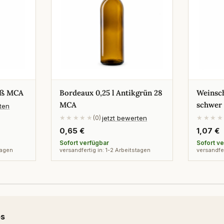
eiß MCA
Bordeaux 0,25 l Antikgrün 28
Weinsch
MCA
schwer
rten
jetzt bewerten
★★★★★
(0)
★★★★
Regulärer
0,65 €
Regulä
1,07 €
Preis
Preis
Sofort verfügbar
Sofort v
tagen
versandfertig in: 1-2 Arbeitstagen
versandfer
ps