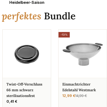
Heidelbeer-Saison
n
perfektes
Bundle
-13%
Twist-Off-Verschluss
Einmachtrichter
66 mm schwarz
Edelstahl Westmark
sterilisationsfest
12,99 €
14,99 €
Verkaufspreis
Regulärer
Regulärer
0,41 €
Preis
Preis