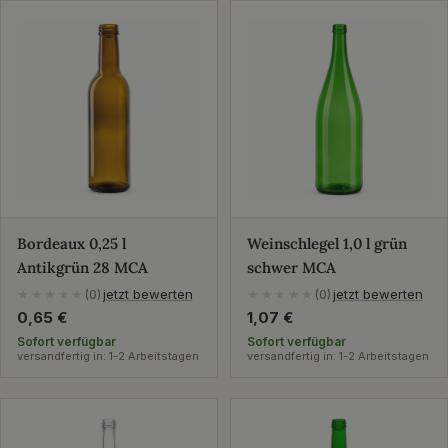
Bordeaux 0,25 l
Weinschlegel 1,0 l grün
Antikgrün 28 MCA
schwer MCA
jetzt bewerten
jetzt bewerten
★★★★★
(0)
★★★★★
(0)
Regulärer
0,65 €
Regulärer
1,07 €
Preis
Preis
Sofort verfügbar
Sofort verfügbar
versandfertig in: 1-2 Arbeitstagen
versandfertig in: 1-2 Arbeitstagen