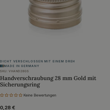
Öffnen Sie das Medium 0 im Modalformat
DICHT VERSCHLOSSEN MIT EINEM DREH
MADE IN GERMANY
SKU:
VHAND28GS
Handverschraubung 28 mm Gold mit
Sicherungsring
Keine Bewertungen
Regulärer
0,28 €