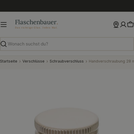
Zum
Inhalt
springen
W
Suchen
Startseite
Verschlüsse
Schraubverschluss