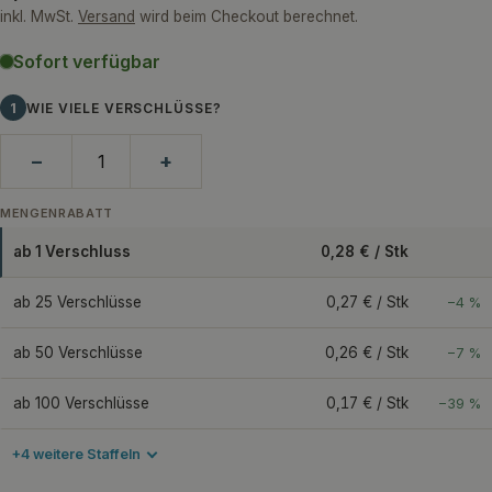
Preis
inkl. MwSt.
Versand
wird beim Checkout berechnet.
Sofort verfügbar
1
WIE VIELE VERSCHLÜSSE?
−
+
MENGENRABATT
ab 1 Verschluss
0,28 € / Stk
ab 25 Verschlüsse
0,27 € / Stk
−4 %
ab 50 Verschlüsse
0,26 € / Stk
−7 %
ab 100 Verschlüsse
0,17 € / Stk
−39 %
+4 weitere Staffeln