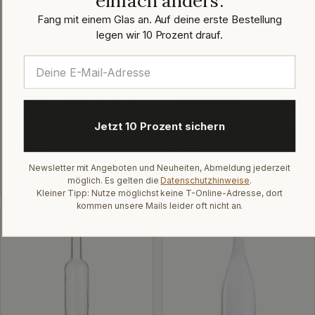
einfach anders.
Fang mit einem Glas an. Auf deine erste Bestellung
legen wir 10 Prozent drauf.
Bordeaux 0,25 l Weiß 28
Schlegelflasche 0,7 l Weiß
MCA
28 Standard
Jetzt 10 Prozent sichern
jetzt bewerten
jetzt bewerten
★★★★★
(0)
★★★★★
(0)
Regulärer
0,68 €
Regulärer
2,00 €
Preis
Preis
Newsletter mit Angeboten und Neuheiten, Abmeldung jederzeit
Sofort verfügbar
Sofort verfügbar
möglich. Es gelten die
Datenschutzhinweise
.
versandfertig in: 1-2 Arbeitstagen
versandfertig in: 1-2 Arbeitstagen
Kleiner Tipp: Nutze möglichst keine T-Online-Adresse, dort
kommen unsere Mails leider oft nicht an.