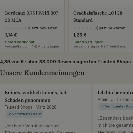
Bordeaux 0,75 l Weiß 307
Gradhalsflasche 1,0 l 28
28 MCA
Standard
jetzt bewerten
jetzt bewerten
★★★★★
(0)
★★★★★
(0)
Regulärer
1,14 €
Regulärer
1,25 €
Preis
Preis
Sofort verfügbar
Sofort verfügbar
versandfertig in: 1-2 Arbeitstagen
versandfertig in: 1-2 Arbeitstagen
4,89 von 5 · über 33.000 Bewertungen bei Trusted Shops
Unsere Kundenmeinungen
Keines, wirklich keines, hat
Ich bin beeindr
Schaden genommen
Armin D. · Trusted
✓ Verifizierter Kau
Trusted Shops · März 2026
✓ Verifizierter Kauf
„Besonders beein
mich die gesamte
„Ich habe Vorratsgläser mit
Hier kann man de
Bügelverschluss bestellt. Es waren