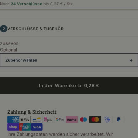
Noch
24 Verschlüsse
bis 0,27 € / Stk.
2
VERSCHLÜSSE & ZUBEHÖR
ZUBEHÖR
Optional
Zubehör wählen
In den Warenkorb
· 0,28 €
Kapselverschließer 28 mm Handverschließzange für Sicherungsr
Zahlungsmethoden
Zahlung & Sicherheit
Ihre Zahlungsdaten werden sicher verarbeitet. Wir