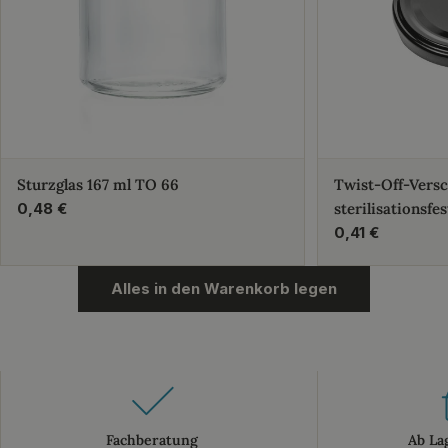
Sturzglas 167 ml TO 66
Twist-Off-Vers
Regulärer
0,48 €
sterilisationsfes
Preis
Regulärer
0,41 €
Preis
Alles in den Warenkorb legen
Fachberatung
Ab La