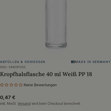
Öffnen Sie das Medium 0 im Modalformat
ABFÜLLEN & GENIESSEN
MADE IN GERMANY
SKU:
SKROP002
Kropfhalsflasche 40 ml Weiß PP 18
Keine Bewertungen
Regulärer
0,47 €
Preis
inkl. MwSt.
Versand
wird beim Checkout berechnet.