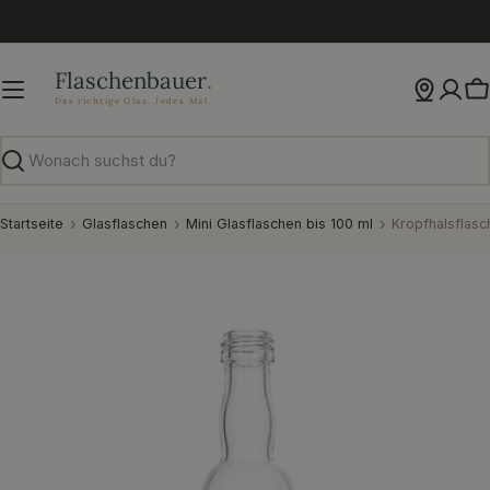
Zum
Inhalt
springen
W
Suchen
Startseite
Glasflaschen
Mini Glasflaschen bis 100 ml
Kropfhalsflasc