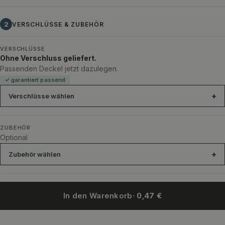
2
VERSCHLÜSSE & ZUBEHÖR
VERSCHLÜSSE
Ohne Verschluss geliefert.
Passenden Deckel jetzt dazulegen.
✓ garantiert passend
Verschlüsse wählen
ZUBEHÖR
Optional
Zubehör wählen
In den Warenkorb
· 0,47 €
Handverschraubung 18 mm Blau-Sicherungsring
Handverschraubu