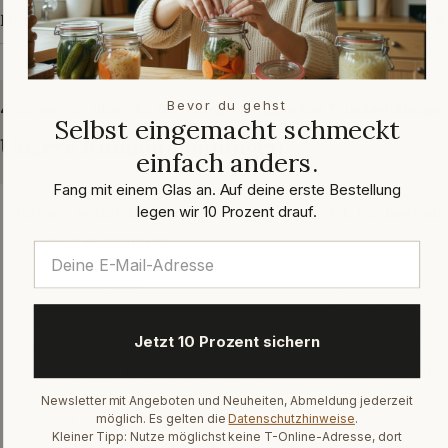
Herstellerangaben
Bevor du gehst
4,89 von 5 · über 33.000 Bewertungen bei Trusted Shops
Selbst eingemacht schmeckt
Unsere Kundenmeinungen
einfach anders.
Fang mit einem Glas an. Auf deine erste Bestellung
legen wir 10 Prozent drauf.
Keines, wirklich keines, hat
Ich bin beeindr
Schaden genommen
Armin D. · Trusted
✓ Verifizierter Kau
Trusted Shops · März 2026
✓ Verifizierter Kauf
„Besonders beein
mich die gesamte
„Ich habe Vorratsgläser mit
Jetzt 10 Prozent sichern
Hier kann man de
Bügelverschluss bestellt. Es waren
diese Firma offen
über 30 Gläser. Es ist alles einfach so
langjährige Erfah
gut verpackt gewesen, dass keines,
Newsletter mit Angeboten und Neuheiten, Abmeldung jederzeit
Chapeau“
möglich. Es gelten die
Datenschutzhinweise
.
wirklich keines, Schaden genommen
Kleiner Tipp: Nutze möglichst keine T-Online-Adresse, dort
hat.“