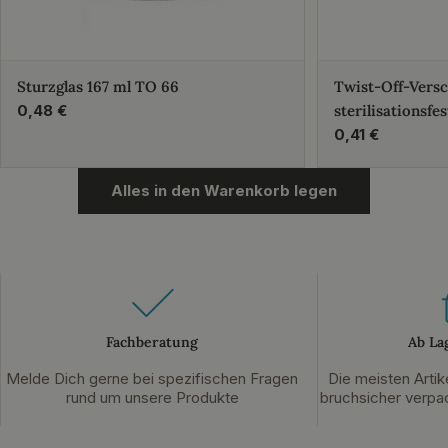
Sturzglas 167 ml TO 66
Twist-Off-Vers
Regulärer
0,48 €
sterilisationsfes
Preis
Regulärer
0,41 €
Preis
Alles in den Warenkorb legen
Fachberatung
Ab La
Melde Dich gerne bei spezifischen Fragen
Die meisten Artik
rund um unsere Produkte
bruchsicher verpac