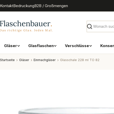
Zum
Kontakt
Bedruckung
B2B / Großmengen
Inhalt
springen
Suchen
Gläser
Glasflaschen
Verschlüsse
Konse
Startseite
Gläser
Einmachgläser
Glasschale 228 ml TO 82