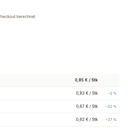
heckout berechnet.
0,85 € / Stk
0,83 € / Stk
−2 %
0,67 € / Stk
−21 %
0,62 € / Stk
−27 %