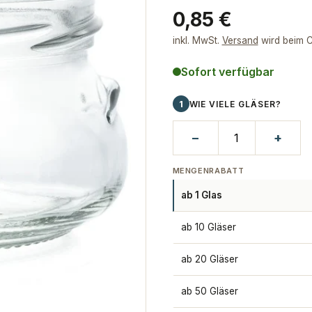
Regulärer
0,85 €
Preis
inkl. MwSt.
Versand
wird beim C
Sofort verfügbar
1
WIE VIELE GLÄSER?
−
+
MENGENRABATT
ab 1 Glas
ab 10 Gläser
ab 20 Gläser
ab 50 Gläser