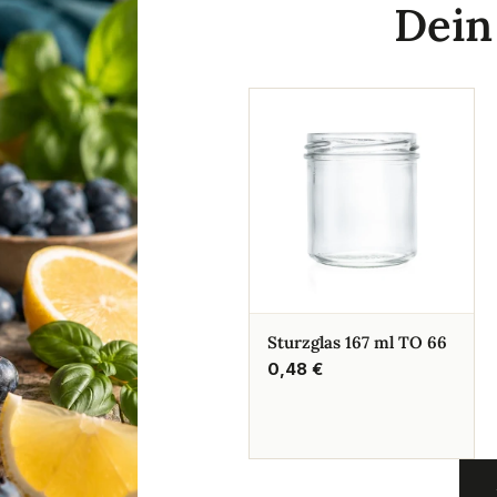
Dei
Sturzglas 167 ml TO 66
Regulärer
0,48 €
Preis