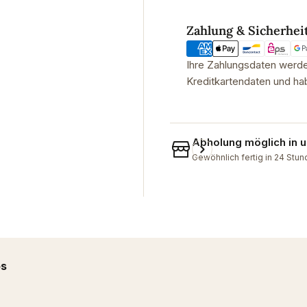
Zahlungsmethoden
Zahlung & Sicherhei
Ihre Zahlungsdaten werden
Kreditkartendaten und hab
Abholung möglich in
Gewöhnlich fertig in 24 Stu
ps