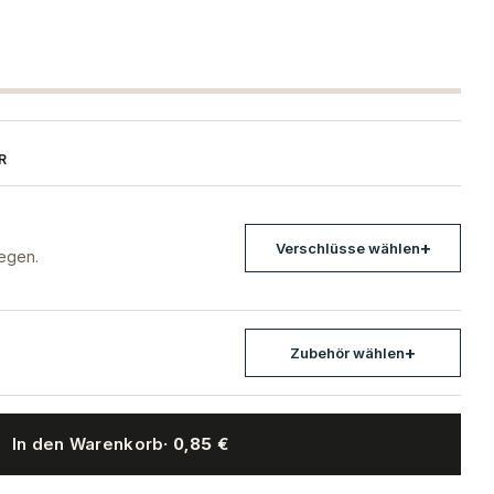
R
Verschlüsse wählen
egen.
Zubehör wählen
In den Warenkorb
· 0,85 €
Biene pasteurisationsfest
Twist-Off-Verschluss 82 mm Blau-Weiß K