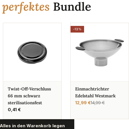
n
perfektes
Bundle
-13%
Twist-Off-Verschluss
Einmachtrichter
66 mm schwarz
Edelstahl Westmark
sterilisationsfest
12,99 €
14,99 €
Verkaufspreis
Regulärer
Regulärer
0,41 €
Preis
Preis
Alles in den Warenkorb legen