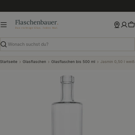
Zum
Inhalt
springen
W
Suchen
Startseite
Glasflaschen
Glasflaschen bis 500 ml
Jasmin 0,50 l wei