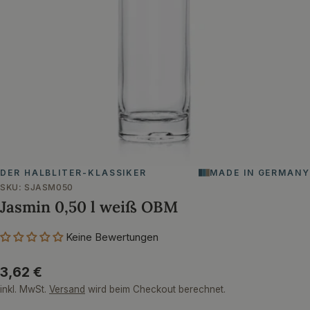
Öffnen Sie das Medium 0 im Modalformat
DER HALBLITER-KLASSIKER
MADE IN GERMANY
SKU:
SJASM050
Jasmin 0,50 l weiß OBM
Keine Bewertungen
Regulärer
3,62 €
Preis
inkl. MwSt.
Versand
wird beim Checkout berechnet.