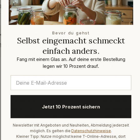
Herstellerangaben
Bevor du gehst
4,89 von 5 · über 33.000 Bewertungen bei Trusted Shops
Selbst eingemacht schmeckt
Unsere Kundenmeinungen
einfach anders.
Fang mit einem Glas an. Auf deine erste Bestellung
legen wir 10 Prozent drauf.
Keines, wirklich keines, hat
Ich bin beeindr
Schaden genommen
Armin D. · Trusted
✓ Verifizierter Kau
Trusted Shops · März 2026
✓ Verifizierter Kauf
„Besonders beein
mich die gesamte
„Ich habe Vorratsgläser mit
Jetzt 10 Prozent sichern
Hier kann man de
Bügelverschluss bestellt. Es waren
diese Firma offen
über 30 Gläser. Es ist alles einfach so
langjährige Erfah
gut verpackt gewesen, dass keines,
Newsletter mit Angeboten und Neuheiten, Abmeldung jederzeit
Chapeau“
möglich. Es gelten die
Datenschutzhinweise
.
wirklich keines, Schaden genommen
Kleiner Tipp: Nutze möglichst keine T-Online-Adresse, dort
hat.“