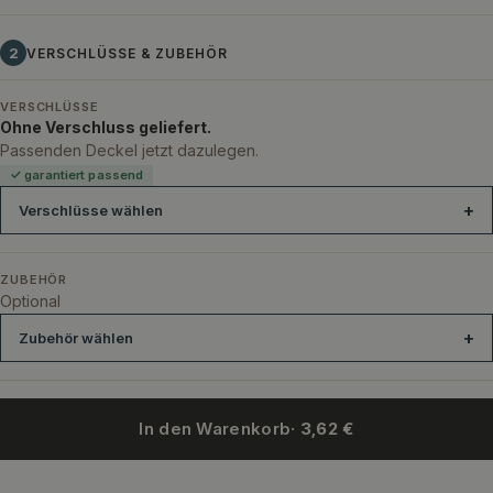
2
VERSCHLÜSSE & ZUBEHÖR
VERSCHLÜSSE
Ohne Verschluss geliefert.
Passenden Deckel jetzt dazulegen.
✓ garantiert passend
Verschlüsse wählen
ZUBEHÖR
Optional
Zubehör wählen
In den Warenkorb
· 3,62 €
Holzgriffkorken 19 mm PE gerillt
Holzgriffkorken 19 mm PE verzah