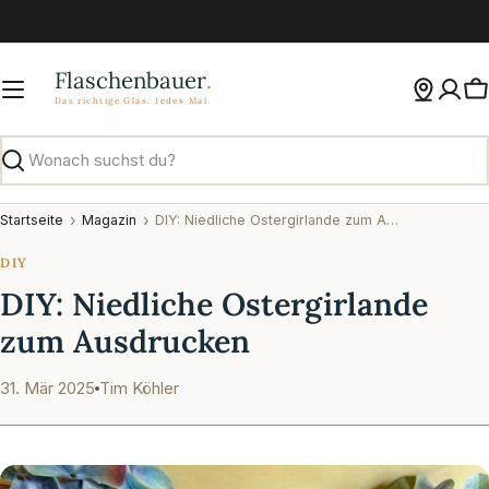
Zum
Inhalt
springen
W
Suchen
Startseite
Magazin
DIY: Niedliche Ostergirlande zum Ausdrucken
DIY
DIY: Niedliche Ostergirlande
zum Ausdrucken
31. Mär 2025
Tim Köhler