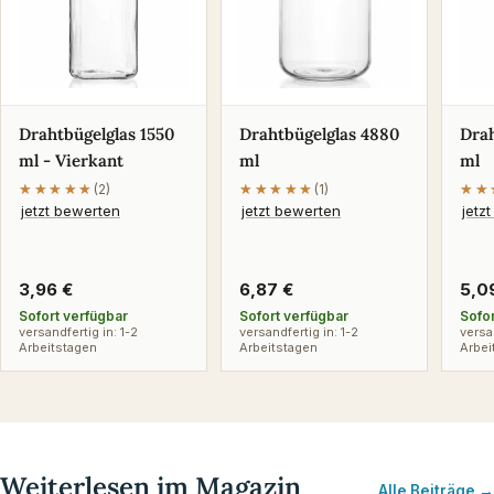
Drahtbügelglas 1550
Drahtbügelglas 4880
Drah
ml - Vierkant
ml
ml
★★★★★
★★★★★
(2)
★★★★★
★★★★★
(1)
★★
★★
jetzt bewerten
jetzt bewerten
jetz
Regulärer
3,96 €
Regulärer
6,87 €
Reg
5,0
Preis
Preis
Pre
Sofort verfügbar
Sofort verfügbar
Sofo
versandfertig in: 1-2
versandfertig in: 1-2
versa
Arbeitstagen
Arbeitstagen
Arbei
Weiterlesen im Magazin
Alle Beiträge →