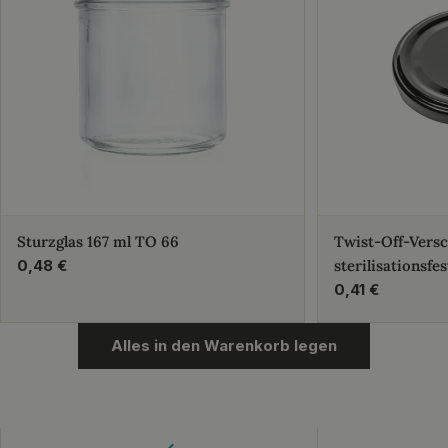
Sturzglas 167 ml TO 66
Twist-Off-Vers
Regulärer
0,48 €
sterilisationsfes
Preis
Regulärer
0,41 €
Preis
Alles in den Warenkorb legen