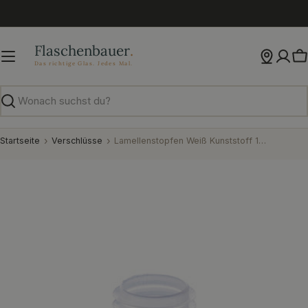
Zum
Inhalt
springen
W
Suchen
Startseite
Verschlüsse
Lamellenstopfen Weiß Kunststoff 15 mm