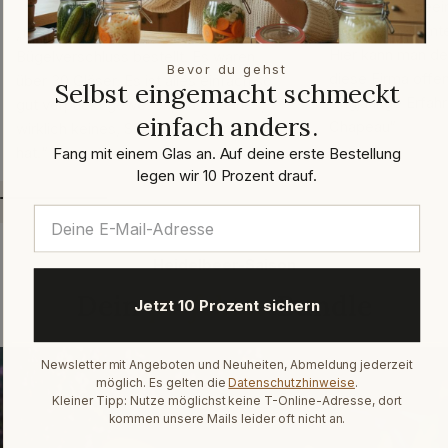
„Besonders beein
mich die gesamte
„Ich habe Vorratsgläser mit
Hier kann man de
Bügelverschluss bestellt. Es waren
Bevor du gehst
diese Firma offen
über 30 Gläser. Es ist alles einfach so
Selbst eingemacht schmeckt
langjährige Erfah
gut verpackt gewesen, dass keines,
einfach anders.
Chapeau“
wirklich keines, Schaden genommen
hat.“
Fang mit einem Glas an. Auf deine erste Bestellung
legen wir 10 Prozent drauf.
Heidelbeer-Saison
Dein
perfektes
Bundle
Jetzt 10 Prozent sichern
Newsletter mit Angeboten und Neuheiten, Abmeldung jederzeit
möglich. Es gelten die
Datenschutzhinweise
.
Kleiner Tipp: Nutze möglichst keine T-Online-Adresse, dort
kommen unsere Mails leider oft nicht an.