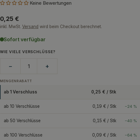
Keine Bewertungen
Regulärer
0,25 €
Preis
inkl. MwSt.
Versand
wird beim Checkout berechnet.
Sofort verfügbar
WIE VIELE VERSCHLÜSSE?
−
+
MENGENRABATT
ab 1 Verschluss
0,25 € / Stk
ab 10 Verschlüsse
0,19 € / Stk
−24 %
ab 50 Verschlüsse
0,15 € / Stk
−40 %
ab 100 Verschlüsse
0,09 € / Stk
−64 %