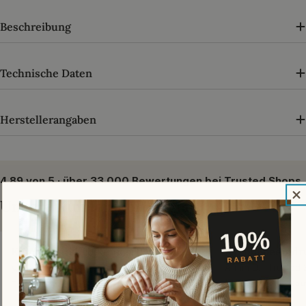
Beschreibung
Technische Daten
Herstellerangaben
4,89 von 5 · über 33.000 Bewertungen bei Trusted Shops
Unsere Kundenmeinungen
Keines, wirklich keines, hat
Ich bin beeindr
Schaden genommen
Armin D. · Trusted
✓ Verifizierter Kau
Trusted Shops · März 2026
✓ Verifizierter Kauf