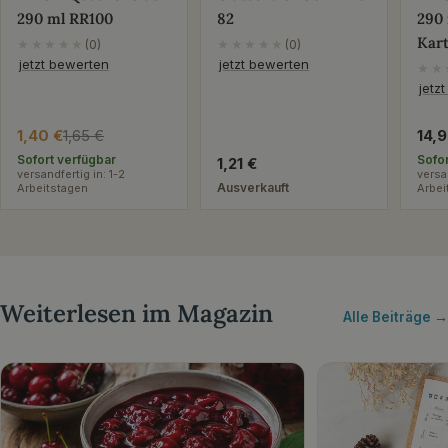
290 ml RR100
82
290
Kar
★★★★★
(0)
★★★★★
(0)
jetzt bewerten
jetzt bewerten
★★
jetz
1,40 €
1,65 €
Reg
14,
Verkaufspreis
Regulärer
Pre
Preis
Sofort verfügbar
Sofo
Regulärer
1,21 €
versandfertig in: 1-2
versa
Preis
Ausverkauft
Arbeitstagen
Arbei
Weiterlesen im Magazin
Alle Beiträge →