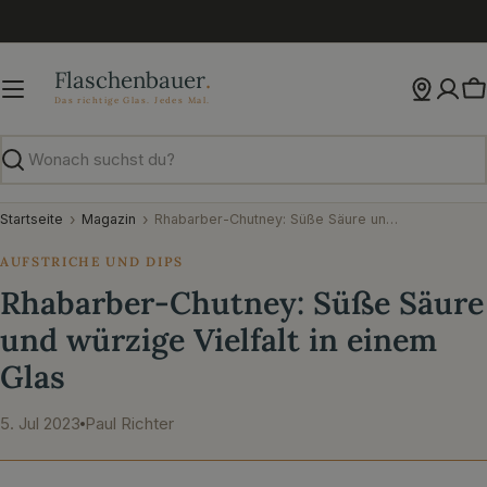
Zum
Inhalt
springen
W
Suchen
Startseite
Magazin
Rhabarber-Chutney: Süße Säure und würzige Vielfalt in einem Glas
AUFSTRICHE UND DIPS
Rhabarber-Chutney: Süße Säure
und würzige Vielfalt in einem
Glas
5. Jul 2023
Paul Richter