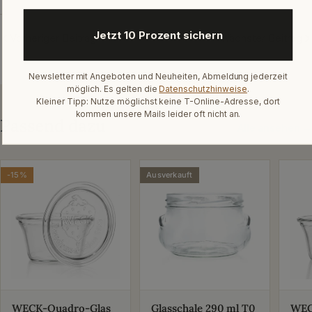
Jetzt 10 Prozent sichern
Vorheriger Beitrag
Nächster Beitrag
Newsletter mit Angeboten und Neuheiten, Abmeldung jederzeit
möglich. Es gelten die
Datenschutzhinweise
.
Kleiner Tipp: Nutze möglichst keine T-Online-Adresse, dort
kommen unsere Mails leider oft nicht an.
Passend dazu
Alle ansehen →
-15%
Ausverkauft
WECK-Quadro-Glas
Glasschale 290 ml T0
WEC