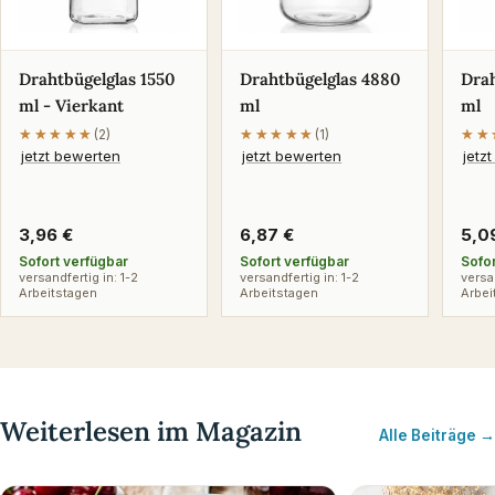
Drahtbügelglas 1550
Drahtbügelglas 4880
Drah
ml - Vierkant
ml
ml
★★★★★
★★★★★
(2)
★★★★★
★★★★★
(1)
★★
★★
jetzt bewerten
jetzt bewerten
jetz
Regulärer
3,96 €
Regulärer
6,87 €
Reg
5,0
Preis
Preis
Pre
Sofort verfügbar
Sofort verfügbar
Sofo
versandfertig in: 1-2
versandfertig in: 1-2
versa
Arbeitstagen
Arbeitstagen
Arbei
Weiterlesen im Magazin
Alle Beiträge →