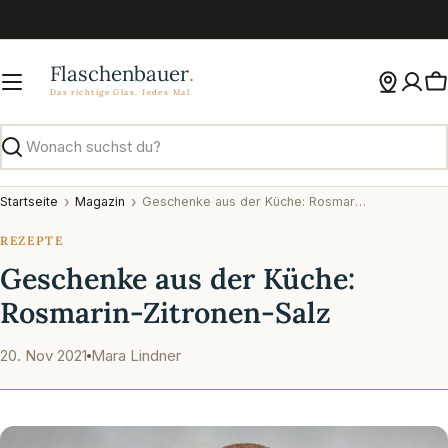
Zum
Inhalt
springen
W
Suchen
Startseite
Magazin
Geschenke aus der Küche: Rosmarin-Zitronen-Salz
REZEPTE
Geschenke aus der Küche:
Rosmarin-Zitronen-Salz
20. Nov 2021
Mara Lindner