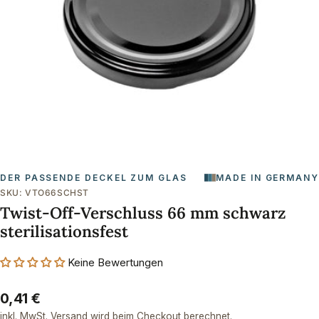
Öffnen Sie das Medium 0 im Modalformat
DER PASSENDE DECKEL ZUM GLAS
MADE IN GERMANY
SKU:
VTO66SCHST
Twist-Off-Verschluss 66 mm schwarz
sterilisationsfest
Keine Bewertungen
Regulärer
0,41 €
Preis
inkl. MwSt.
Versand
wird beim Checkout berechnet.