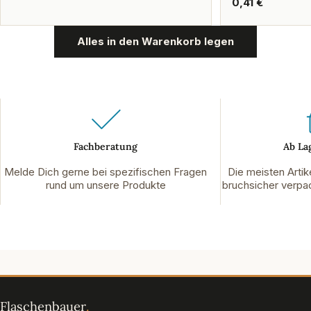
Preis
Regulärer
0,41 €
Preis
Alles in den Warenkorb legen
Fachberatung
Ab La
Melde Dich gerne bei spezifischen Fragen
Die meisten Artik
rund um unsere Produkte
bruchsicher verpac