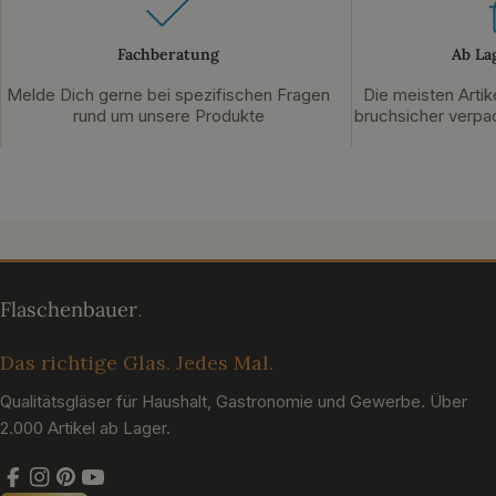
Fachberatung
Ab La
Melde Dich gerne bei spezifischen Fragen
Die meisten Artik
rund um unsere Produkte
bruchsicher verpac
Das richtige Glas. Jedes Mal.
Qualitätsgläser für Haushalt, Gastronomie und Gewerbe. Über
2.000 Artikel ab Lager.
Facebook
Instagram
Pinterest
YouTube