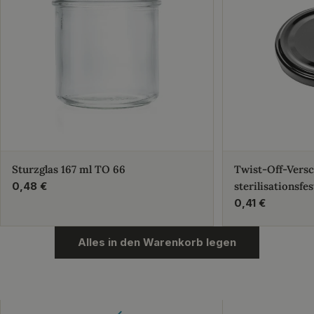
Sturzglas 167 ml TO 66
Twist-Off-Vers
Regulärer
0,48 €
sterilisationsfes
Preis
Regulärer
0,41 €
Preis
Alles in den Warenkorb legen