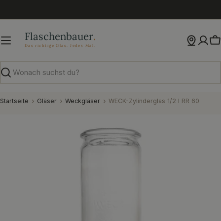
Zum
Inhalt
springen
W
Suchen
Startseite
Gläser
Weckgläser
WECK-Zylinderglas 1/2 l RR 60