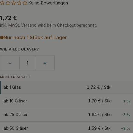
Keine Bewertungen
Regulärer
1,72 €
Preis
inkl. MwSt.
Versand
wird beim Checkout berechnet.
Nur noch 1 Stück auf Lager
WIE VIELE GLÄSER?
−
+
MENGENRABATT
ab 1 Glas
1,72 € / Stk
ab 10 Gläser
1,70 € / Stk
−1 %
ab 25 Gläser
1,64 € / Stk
−5 %
ab 50 Gläser
1,59 € / Stk
−8 %