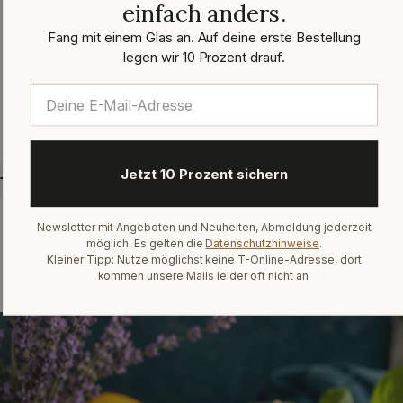
„Besonders beein
einfach anders.
mich die gesamte
„Ich habe Vorratsgläser mit
Fang mit einem Glas an. Auf deine erste Bestellung
Hier kann man de
Bügelverschluss bestellt. Es waren
legen wir 10 Prozent drauf.
diese Firma offen
über 30 Gläser. Es ist alles einfach so
langjährige Erfah
gut verpackt gewesen, dass keines,
Chapeau“
wirklich keines, Schaden genommen
hat.“
Jetzt 10 Prozent sichern
Newsletter mit Angeboten und Neuheiten, Abmeldung jederzeit
Heidelbeer-Saison
möglich. Es gelten die
Datenschutzhinweise
.
Kleiner Tipp: Nutze möglichst keine T-Online-Adresse, dort
Dein
perfektes
Bundle
kommen unsere Mails leider oft nicht an.