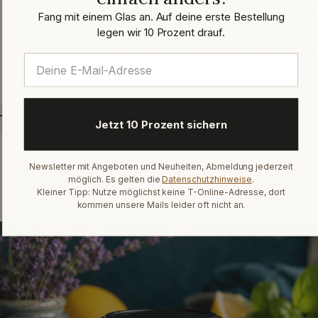
Hier kann man de
Bügelverschluss bestellt. Es waren
Fang mit einem Glas an. Auf deine erste Bestellung
diese Firma offen
legen wir 10 Prozent drauf.
über 30 Gläser. Es ist alles einfach so
langjährige Erfah
gut verpackt gewesen, dass keines,
Chapeau“
wirklich keines, Schaden genommen
hat.“
Jetzt 10 Prozent sichern
Heidelbeer-Saison
Newsletter mit Angeboten und Neuheiten, Abmeldung jederzeit
möglich. Es gelten die
Datenschutzhinweise
.
Dein
perfektes
Bundle
Kleiner Tipp: Nutze möglichst keine T-Online-Adresse, dort
kommen unsere Mails leider oft nicht an.