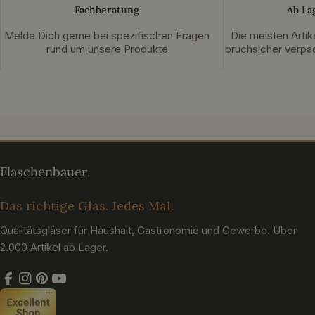
Fachberatung
Ab La
Melde Dich gerne bei spezifischen Fragen
Die meisten Artik
rund um unsere Produkte
bruchsicher verpac
Das richtige Glas. Jedes Mal.
Qualitätsgläser für Haushalt, Gastronomie und Gewerbe. Über
2.000 Artikel ab Lager.
Facebook
Instagram
Pinterest
YouTube