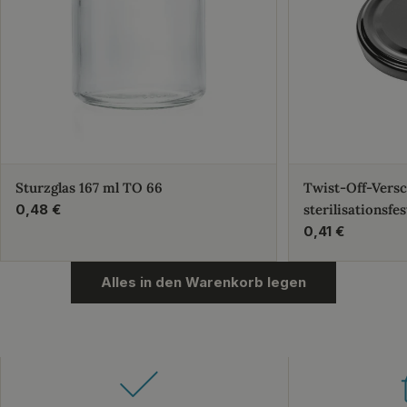
Sturzglas 167 ml TO 66
Twist-Off-Vers
Regulärer
0,48 €
sterilisationsfes
Preis
Regulärer
0,41 €
Preis
Alles in den Warenkorb legen