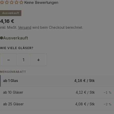
Keine Bewertungen
Ausverkauft
Regulärer
4,16 €
Preis
inkl. MwSt.
Versand
wird beim Checkout berechnet.
Ausverkauft
WIE VIELE GLÄSER?
−
+
MENGENRABATT
ab 1 Glas
4,16 € / Stk
ab 10 Gläser
4,12 € / Stk
−1 %
ab 25 Gläser
4,08 € / Stk
−2 %