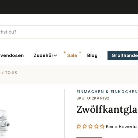
rvendosen
Zubehör
Sale
Blog
Großhande
 ml TO 58
EINMACHEN & EINKOCHEN
SKU:
G12KAN192
Zwölfkantgla
Keine Bewertu