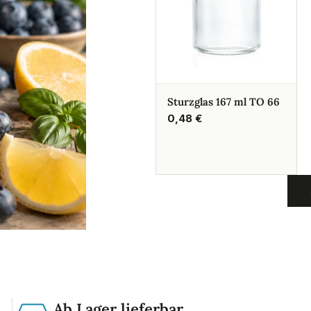
Sturzglas 167 ml TO 66
Regulärer
0,48 €
Preis
Ab Lager lieferbar