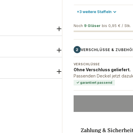
+3 weitere Staffeln
Noch
9 Gläser
bis 0,95 € / Stk.
2
VERSCHLÜSSE & ZUBEHÖ
VERSCHLÜSSE
Ohne Verschluss geliefert.
Passenden Deckel jetzt dazul
✓ garantiert passend
Twist-Off-Verschluss 58 mm 
Zahlungsmethoden
Zahlung & Sicherhei