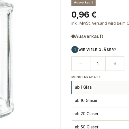
Ausverkauft
Regulärer
0,96 €
Preis
inkl. MwSt.
Versand
wird beim C
Ausverkauft
1
WIE VIELE GLÄSER?
−
+
MENGENRABATT
ab 1 Glas
ab 10 Gläser
ab 20 Gläser
ab 50 Gläser