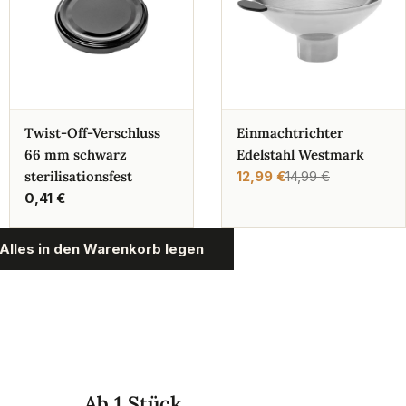
Twist-Off-Verschluss
Einmachtrichter
66 mm schwarz
Edelstahl Westmark
sterilisationsfest
12,99 €
14,99 €
Verkaufspreis
Regulärer
Regulärer
0,41 €
Preis
Preis
Alles in den Warenkorb legen
Ab 1 Stück