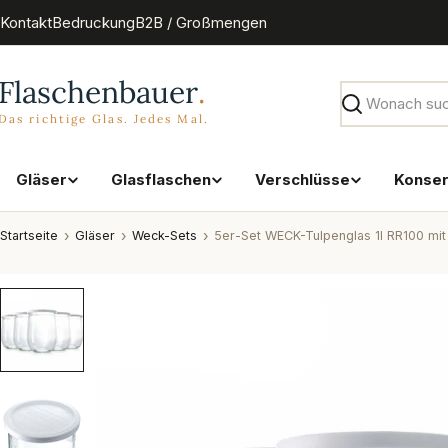
Zum
Kontakt
Bedruckung
B2B / Großmengen
Inhalt
springen
Suchen
Gläser
Glasflaschen
Verschlüsse
Konse
Startseite
Gläser
Weck-Sets
5er-Set WECK-Tulpenglas 1l RR100 mit