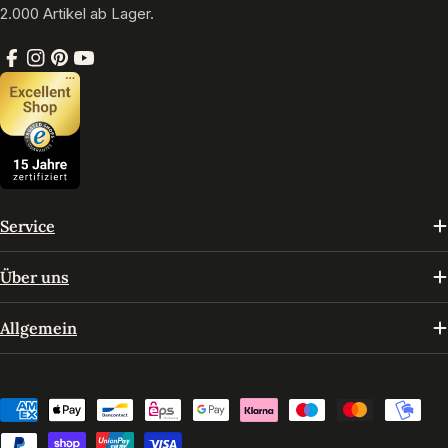
2.000 Artikel ab Lager.
Facebook
Instagram
Pinterest
YouTube
Service
Über uns
Allgemein
Zahlungsmethoden