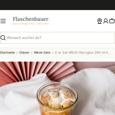
Zum
Inhalt
springen
W
Suchen
Startseite
Gläser
Weck-Sets
6 er Set WECK-Sturzglas 290 ml komplett mit Etiketten