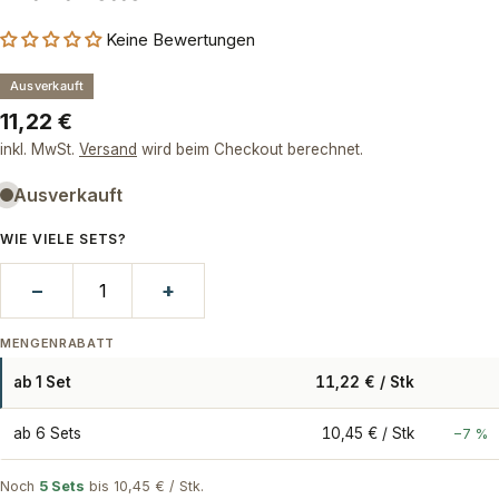
Keine Bewertungen
Ausverkauft
Regulärer
11,22 €
Preis
inkl. MwSt.
Versand
wird beim Checkout berechnet.
Ausverkauft
WIE VIELE SETS?
−
+
MENGENRABATT
ab 1 Set
11,22 € / Stk
ab 6 Sets
10,45 € / Stk
−7 %
Noch
5 Sets
bis 10,45 € / Stk.