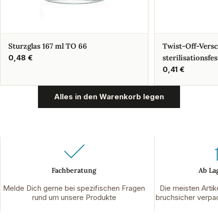
Sturzglas 167 ml TO 66
Twist-Off-Vers
Regulärer
0,48 €
sterilisationsfes
Preis
Regulärer
0,41 €
Preis
Alles in den Warenkorb legen
Fachberatung
Ab La
Melde Dich gerne bei spezifischen Fragen
Die meisten Artik
rund um unsere Produkte
bruchsicher verpac