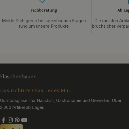
Fachberatung
Ab La
Melde Dich gerne bei spezifischen Fragen
Die meisten Artik
rund um unsere Produkte
bruchsicher verpac
Das richtige Glas. Jedes Mal.
Qualitätsgläser für Haushalt, Gastronomie und Gewerbe. Über
2.000 Artikel ab Lager.
Facebook
Instagram
Pinterest
YouTube