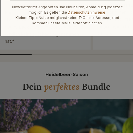
mich die gesamte
„Ich habe Vorratsgläser mit
Newsletter mit Angeboten und Neuheiten, Abmeldung jederzeit
Hier kann man de
Bügelverschluss bestellt. Es waren
möglich. Es gelten die
Datenschutzhinweise
.
Kleiner Tipp: Nutze möglichst keine T-Online-Adresse, dort
diese Firma offen
über 30 Gläser. Es ist alles einfach so
kommen unsere Mails leider oft nicht an.
langjährige Erfah
gut verpackt gewesen, dass keines,
Chapeau“
wirklich keines, Schaden genommen
hat.“
Heidelbeer-Saison
Dein
perfektes
Bundle