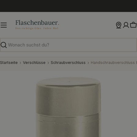
Zum
Inhalt
springen
W
Suchen
Startseite
Verschlüsse
Schraubverschluss
Handschraubverschluss