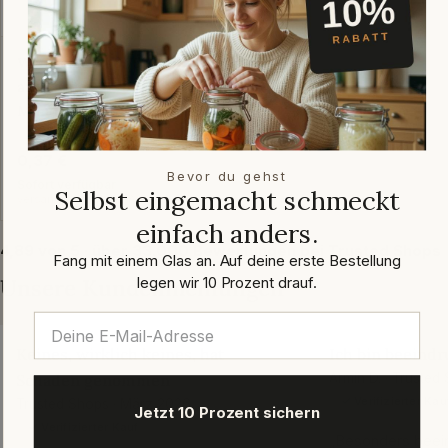
Weinschlegel 0,75 l
antikgrün - BVS
Mündung
jetzt bewerten
★★★★★
(0)
Regulärer
0,37 €
Bevor du gehst
Preis
Sofort verfügbar
Selbst eingemacht schmeckt
versandfertig in: 1-2 Arbeitstagen
einfach anders.
4,89 von 5 · über 33.000 Bewertungen bei Trusted Shops
Fang mit einem Glas an. Auf deine erste Bestellung
legen wir 10 Prozent drauf.
Unsere Kundenmeinungen
Keines, wirklich keines, hat
Ich bin beeindr
Schaden genommen
Armin D. · Trusted
✓ Verifizierter Kau
Trusted Shops · März 2026
Jetzt 10 Prozent sichern
✓ Verifizierter Kauf
„Besonders beein