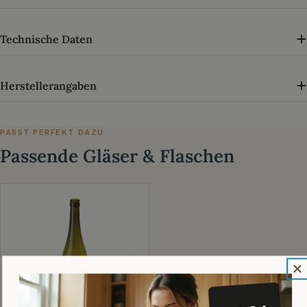
Technische Daten
Herstellerangaben
PASST PERFEKT DAZU
Passende Gläser & Flaschen