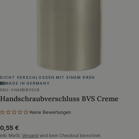
Öffnen Sie das Medium 0 im Modalformat
DICHT VERSCHLOSSEN MIT EINEM DREH
MADE IN GERMANY
SKU:
VHANDBVSCR
Handschraubverschluss BVS Creme
Keine Bewertungen
Regulärer
0,55 €
Preis
inkl. MwSt.
Versand
wird beim Checkout berechnet.