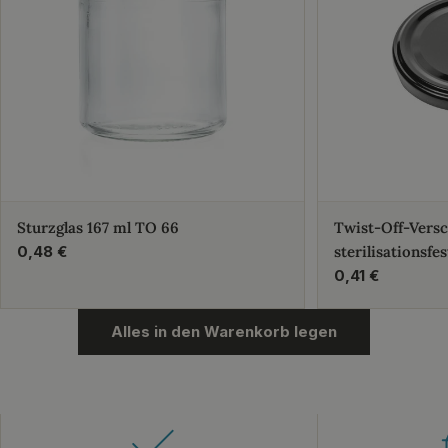
Sturzglas 167 ml TO 66
Twist-Off-Vers
Regulärer
0,48 €
sterilisationsfes
Preis
Regulärer
0,41 €
Preis
Alles in den Warenkorb legen